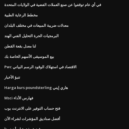
في أي عام توقفوا عن صنع العملات الفضية في الولايات المتحدة
مخطط الرعاية الطبية
معدلات ضريبة المبيعات في مختلف البلدان
البرمجيات الحرة التحليل الفني الهند
لنا معدل بقعة القطن
بيع الموسيقى الأسهم الخاصة بك
Pwc الاقتصاد في استهلاك الوقود الرسم البياني
تنبؤ الأخبار
Harga kurs poundsterling هاري إيني
Msci فهارس الأداء
فتح حساب التوفير على الانترنت بوب
أفضل صناديق المؤشرات لشراء الآن
فضية وذهبية لم أحضرها