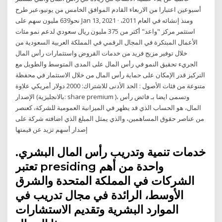
أسبوعين اعتبارا من الاربعاء القادم الموافق الخامس من يونيو،عبر طرح
نحو639 مليون سهم على Jan 13, 2021 · ومنذ إنشائه في العام 2011،
استثمر مركز "واعد" أكثر من 375 مليون ريال سعودي لدعم نمو مئات
الأعمال المبتكرة في المجال الرقمي في المملكة العربية السعودية من
خلال توفير مزيج فريد من خدمات القروض واستثمارات رأس المال
الجريء تحقيق النمو في رأس المال على المدى المتوسط والطويل مع
التركيز قدر الإمكان على حماية رأس المال من خلال الاستثمار في محفظة
متنوعة من فئات الأصول : الحد الأدنى للاشتراك: 2000 دولار أمريكي علاوة
الإصدار (بالانجليزية: share premium )، وتسمى ايضا بـ فائض رأس
المال، هو الحساب الذي قد يظهر في الميزانية العمومية للشركة، كعنصر
من عناصر حقوق المساهمين، والذي يمثل المبلغ الذي اضافته شركة على
إصدار أسهم تزيد عن قيمتها
خدمات تنمية وتدريب رأس المال البشري.
تعتبر presiding واحدة من أهم
الشركات في المملكة المتحدة والشرق
الأوسط، الرائدة في مجال تدريب في
الموارد البشرية وتقديم الاستشارات