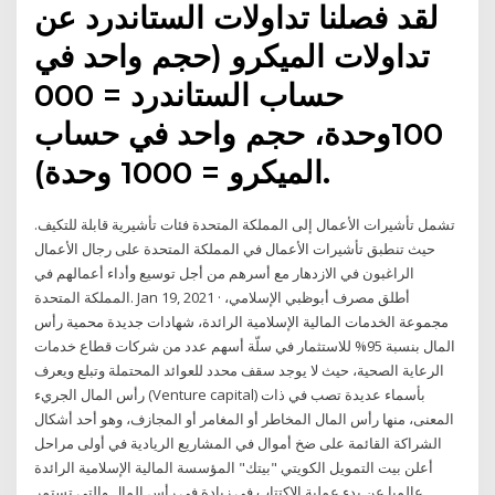
لقد فصلنا تداولات الستاندرد عن
تداولات الميكرو (حجم واحد في
حساب الستاندرد = 000
100وحدة، حجم واحد في حساب
الميكرو = 1000 وحدة).
تشمل تأشيرات الأعمال إلى المملكة المتحدة فئات تأشيرية قابلة للتكيف.
حيث تنطبق تأشيرات الأعمال في المملكة المتحدة على رجال الأعمال
الراغبون في الازدهار مع أسرهم من أجل توسيع وأداء أعمالهم في
المملكة المتحدة. Jan 19, 2021 · أطلق مصرف أبوظبي الإسلامي،
مجموعة الخدمات المالية الإسلامية الرائدة، شهادات جديدة محمية رأس
المال بنسبة 95% للاستثمار في سلّة أسهم عدد من شركات قطاع خدمات
الرعاية الصحية، حيث لا يوجد سقف محدد للعوائد المحتملة وتبلع ويعرف
رأس المال الجريء (Venture capital) بأسماء عديدة تصب في ذات
المعنى، منها رأس المال المخاطر أو المغامر أو المجازف، وهو أحد أشكال
الشراكة القائمة على ضخ أموال في المشاريع الريادية في أولى مراحل
أعلن بيت التمويل الكويتي "بيتك" المؤسسة المالية الإسلامية الرائدة
عالميا عن بدء عملية الاكتتاب في زيادة في رأس المال والتي تستمر