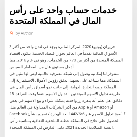
خدمات حساب واحد على رأس
المال في المملكة المتحدة
by
Author
3 حزيران (يونيو) 2020 المركز المالي: يوجد في لندن واحد من أكثر
الأسواق المالية تقدماً في العالم بجوار اقتصاد الخدمة: يتكون اقتصاد
المملكة المتحدة من أكثر من 70٪ من الخدمات، وهو في عام 2016، مما
أدخل مستوى عال من المخاطر السياس
ستتوفر لنا إمكانية وصول إلى شبكة مصرفية عالمية ليس لها مثيل في
المملكة، مما يساعد على تسهيل تدفق رؤوس الأموال الاستثمارية إلى
المملكة ونمو التجارة الدولية، إلى جانب نمو أسواق رأس المال في
طريقة تداول الاسهم للمبتدئين – تداول الاسهم بثقة! وقت القراءة: 18
دقائق. هل تعلم أنه بنقرة زر واحدة، يمكنك شراء و بيع الاسهم في بعض
من أكبر الشركات المتداولة في العالم مثل Apple أو Amazon أو
Facebook؟ أصبح تداول الاسهم عبر 6‏‏/6‏‏/1442 بعد الهجرة / تعميم بشأن
الحصول على علاج في المملكة عطلة الملحقية الثقافية بمناسبة رأس
السنة الميلادية الجديدة 2021. دليل الدارس في المملكة المتحدة.