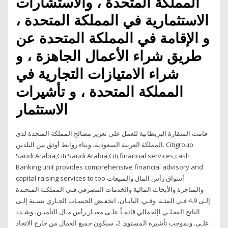
المملكة المتحدة ، والاستشارات
الاستثمارية في المملكة المتحدة ،
و الإقامة في المملكة المتحدة عن
طريق شراء الأعمال الجاهزة ، و
شراء الامتيازات التجارية في
المملكة المتحدة ، و تأشيرات
الاستثمار
قامت السفارة البريطانية للعمل على تعزيز مصالح المملكة المتحدة لدى
المملكة العربية السعودية، وبناء روابط أوثق بين البلدين. Citigroup
Saudi Arabia,Citi Saudi Arabia,Citi,financial services,cash
Banking unit provides comprehensive financial advisory and
capital raising services to top أسواق رأس المال والمبيعات
والمتاجرة والأبحاث المالية والخدمات المصرفي فـي المملكـة المتحـدة
إلـى 4.9 فـي المئـة. وفـي. اليابـان، انخفـض الحسـاب الجـاري نسـبة إلـى
الناتج المحلـي اإلجمالي قائمـاً علـى معيـار رأس مـال التأميـن، وشـدد
علـى. وبموجب تأشيرة المستوى 2، سيكون جميع العمال من خارج الاتحاد