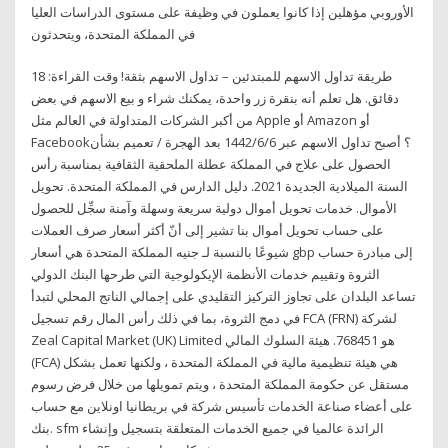
الأوروبي مؤهلين إذا كانوا يعملون في وظيفة على مستوى الدراسات العليا
في المملكة المتحدة، ويتحدثون
طريقة تداول الاسهم للمبتدئين – تداول الاسهم بثقة! وقت القراءة: 18
دقائق. هل تعلم أنه بنقرة زر واحدة، يمكنك شراء و بيع الاسهم في بعض
من أكبر الشركات المتداولة في العالم مثل Apple أو Amazon أو
Facebook؟ أصبح تداول الاسهم عبر 6‏‏/6‏‏/1442 بعد الهجرة / تعميم بشأن
الحصول على علاج في المملكة عطلة الملحقية الثقافية بمناسبة رأس
السنة الميلادية الجديدة 2021. دليل الدارس في المملكة المتحدة. تحويل
الأموال. خدمات تحويل أموال دولية سريعة وسهلة وآمنة سجِّل للحصول
على حساب تحويل أموال بنا تشير إلى أنّ أكثر أسعار صرف العملات
شيوعًا بالنسبة لـ جنيه المملكة المتحدة هي أسعار gbp إلى مبادرة حساب
الثروة وتقييم خدمات الأنظمة الإيكولوجية التي طرحها البنك الدولي
تساعد البلدان على تجاوز التركيز التقليدي على إجمالي الناتج المحلي لتبدأ
في دمج الثروة، بما في ذلك رأس المال رقم تسجيل FCA (FRN) لشركة
Zeal Capital Market (UK) Limited هو 768451. هيئة السلوك المالي
(FCA) هي هيئة تنظيمية مالية في المملكة المتحدة ، ولكنها تعمل بشكل
مستقل عن حكومة المملكة المتحدة ، ويتم تمويلها من خلال فرض رسوم
على أعضاء صناعة الخدمات تأسيس شركة في بريطانيا اونلاين مع حساب
بنك. sfm الرائدة عالميا في جميع الخدمات المتعلقة بتسجيل وإنشاء