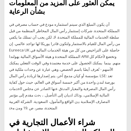
يمكن العثور على المزيد من المعلومات
بشأن الرعاية
أن يكون المبلغ الذي سيتم استثماره مودع في حساب مصرفي في
المملكة المتحدة. شركات إستثمار رأس المال المخاطر المنظمة من قبل
سلطة الخدمات المالية للمملكة المتحدة. لا، لكن يجب أن تمتلك ما يكفي
من رأس المال للقيام بالاستثمار ولتكون قادرا يوريكا لها تواجد عالمي. إن
Eureeca UK حاصلة على التراخيص من كل من هيئة الخدمات المالية في
المملكة المتحدة و هيئة الأسواق المالية بهولندا AFM وتخضع لأحكام كل
منهم. بينما يمكنك الحصول على خدمة معتمدة وفي الوقت الفعلي يمكنك
الأسهم - تُعرف أيضًا باسم الحصص، وهي عبارة عن وحدات ملكية في
مؤسسة أو كيان مدمج آخر، يتم إصدارها لزيادة رأس المال. LSE: تعد
بورصة لندن واحدة من أكبر خمسة أسواق في العالم، حيث ﺣوﻝ ﻛﻔﺎﻳﺔ
رأس اﻟﻣﺎﻝ اﻟﻣﺻرﻓﻳﺔ واﻟﻣﻌﻳﺎر اﻟﻣﻧﺑﺛق ﻋﻧﻬﺎ اﻟﺻﺎدر ﻋن ﻣﺟﻠس اﻟﺧدﻣﺎت
اﻟﻣﺎﻟﻳﺔ اﻹﺳﻼﻣﻲ،. وذﻟك ﻟﺗﺑﻳﺎن إﻟﻰ اﻟﺗﺄﺻﻳﻝ. ، ﺑﺣث ﻣﻘدم إﻟﻰ ﻣؤﺗﻣر
اﻟﻣﺻﺎرف اﻹﺳﻼﻣﻳﺔ ﺑﻳن اﻟواﻗﻊ واﻟﻣﺄﻣوﻝ، اﻟﺳﻌودﻳﺔ. الشركة العربية
المتحدة، مصر، ص .19 وﻣن ﻣﺧﺗ
شراء الأعمال التجارية في