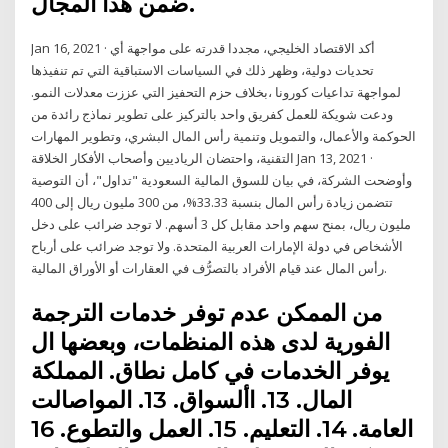
ضمن هذا المجال.
Jan 16, 2021 · أكد الاقتصاد الخليجي، مجددا قدرته على مواجهة أي
تحديات دولية، وظهر ذلك في السياسات الاستباقية التي تم تنفيذها
لمواجهة تداعيات كورونا ،بخلاف حزم التحفيز التي عززت معدلات النمو.
ودعت شويكة للعمل كفريق واحد بالتركيز على تطوير نماذج رائدة من
الحوكمة والأعمال، والتمويل وتنمية رأس المال البشري، وتطوير المهارات
التقنية، واحتضان الرياديين وأصحاب الأفكار الخلاقة Jan 13, 2021 ·
وأوضحت الشركة، في بيان للسوق المالية السعودية "تداول"، أن التوصية
تتضمن زيادة رأس المال بنسبة 33.33%، من 300 مليون ريال إلى 400
مليون ريال، بمنح سهم واحد مقابل كل 3 أسهم. لا توجد ضرائب على دخل
الأشخاص في دولة الإمارات العربية المتحدة. ولا توجد ضرائب على أرباح
رأس المال عند قيام الأفراد بالتصرُّف في العقارات أو الأوراق المالية.
من الممكن عدم توفر خدمات الترجمة
الفورية لدى هذه المنظمات، وبعضها ال
يوفر الخدمات في كامل نطاق. المملكة
المال. 13. األسواق. 13. المواصالت
العامة. 14. التعليم. 15. العمل والتطوع. 16