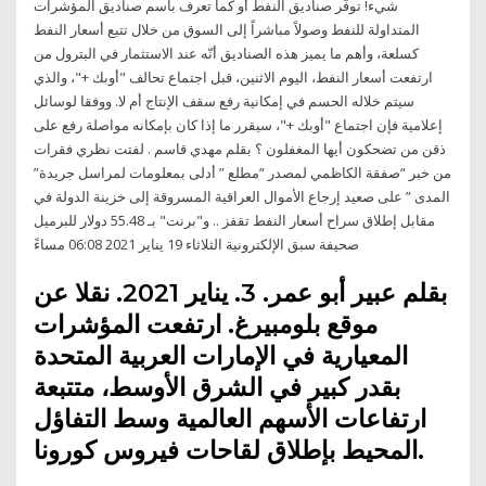
شيء! توفّر صناديق النفط أو كما تعرف باسم صناديق المؤشرات
المتداولة للنفط وصولاً مباشراً إلى السوق من خلال تتبع أسعار النفط
كسلعة، وأهم ما يميز هذه الصناديق أنّه عند الاستثمار في البترول من
ارتفعت أسعار النفط، اليوم الاثنين، قبل اجتماع تحالف "أوبك +"، والذي
سيتم خلاله الحسم في إمكانية رفع سقف الإنتاج أم لا. ووفقا لوسائل
إعلامية فإن اجتماع "أوبك +"، سيقرر ما إذا كان بإمكانه مواصلة رفع على
ذقن من تضحكون أيها المغفلون ؟ بقلم مهدي قاسم . لفتت نظري فقرات
من خبر “صفقة الكاظمي لمصدر “مطلع ” أدلى بمعلومات لمراسل جريدة”
المدى ” على صعيد إرجاع الأموال العراقية المسروقة إلى خزينة الدولة في
مقابل إطلاق سراح أسعار النفط تقفز .. و"برنت" بـ 55.48 دولار للبرميل
صحيفة سبق اﻹلكترونية الثلاثاء 19 يناير 2021 06:08 مساءً
بقلم عبير أبو عمر. 3. يناير 2021. نقلا عن
موقع بلومبيرغ. ارتفعت المؤشرات
المعيارية في الإمارات العربية المتحدة
بقدر كبير في الشرق الأوسط، متتبعة
ارتفاعات الأسهم العالمية وسط التفاؤل
المحيط بإطلاق لقاحات فيروس كورونا.