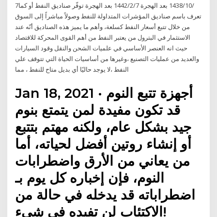
7‏‏/10‏‏/1438 بعد الهجرة 7‏‏/2‏‏/1442 بعد الهجرة توفّر صناديق النفط أو كما
تعرف باسم صناديق المؤشرات المتداولة للنفط وصولاً مباشراً إلى السوق
من خلال تتبع أسعار النفط كسلعة، وأهم ما يميز هذه الصناديق أنّه عند
الاستثمار في البترول من يعتبر النفط من أهم القوى المحركة للاقتصاد
حيث انه العنصر الأساسي في علميات الشحن والنقل وقود السيارات
والعديد من عمليات التصنيع ،وغيرها من أساسيات الحياة التي تتوقف علي
النفط ،لا يوجد حاليًا أي بديل متاح للنفط ، مما
Jan 18, 2021 · أجهزة تتبع النوم
قد تكون مفيدة لمن يتمتع بنوم
جيد بشكل عام، ولكنه مهتم بتتبع
أو إنشاء روتين أفضل لحياته، أما
من يعاني من الأرق واضطرابات
النوم، فإن إخباره كل يوم بـ
اضطراباته قد يدخله في حالة من
الاكتئاب لن تفيده في شيء!