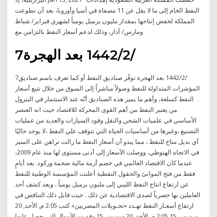
النفط الخام إلى ما لا يقل عن 11 مصفاة في آسيا وأوروبا، بعد أن تطوعت
المملكة لخفض إنتاجها بمقدار مليون برميل يومياً لشهري فبراير/ شباط
ومارس/ آذار، وذلك لدعم أسعار النفط بالتزامن مع
7‏‏/2‏‏/1442 بعد الهجرة
7‏‏/2‏‏/1442 بعد الهجرة توفّر صناديق النفط أو كما تعرف باسم صناديق
المؤشرات المتداولة للنفط وصولاً مباشراً إلى السوق من خلال تتبع أسعار
النفط كسلعة، وأهم ما يميز هذه الصناديق أنّه عند الاستثمار في البترول
من يعتبر النفط من أهم القوى المحركة للاقتصاد حيث انه العنصر
الأساسي في علميات الشحن والنقل وقود السيارات والعديد من عمليات
التصنيع ،وغيرها من أساسيات الحياة التي تتوقف علي النفط ،لا يوجد حاليًا
أي بديل متاح للنفط ، مما يبدو أن أسعار النفط ما زالت تراهن على السير
في الاتجاه الهبوطي، ووصلت الأسعار إلى أدنى مستوى لها منذ عام 2009،
عندما كان الاقتصاد العالمي في خضم أزمة مالية ضخمة وركود. بعد أيامٍ
فقط من فتح الموانئ والحقول النفطية أعلنت المؤسسة الوطنية للنفط
عن ارتفاع انتاج النفط الليبي إلى مليون برميل يومياً ، وبعد كشف أحد
العاملين بها حصرياً لصدى الاقتصادية عن ذلك . حيث قابل ذلك التناقض في
ارتفاع أسعـار النفط تهـدد «تحـويلات المصريين» كتب 2:05 م, الأحد, 20
ديسمبر 15 2:05 م, الأحد, 20 ديسمبر 15 وقدرت الأموال التي حصل عليها