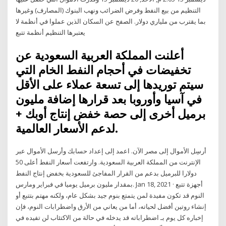
التنظيم من بيع النفط وفرض الضرائب ونهب البنوك (المصارف) وغيرها
بما يقترب من ملياري دولار. الصفح عن السكان الذين عملوا في أنظمة لا
يعتبرها التنظيم أنظمة تتبع
أعلنت المملكة العربية السعودية عن
تخفيضات في أحجام النفط الخام التي
سيتم توريدها إلى تسعة عملاء على الأقل
في آسيا وأوروبا بعد قرارها إضافة مليون
برميل أخرى إلى حصة خفض إنتاج أوبك +
لدعم الأسعار العالمية.
أرسِل الأموال إلى مصر الآن. اعمد إلى إعداد حسابك وأرسل الأموال عبر
الإنترنت من المملكة العربية السعودية. وارتفعت أسعار النفط أعلى 50
دولارا للبرميل بدعم من القرار المفاجئ للسعودية بخفض إنتاج النفط
بمقدار مليون برميل يوميا في فبراير ومارس. Jan 18, 2021 · أجهزة تتبع
النوم قد تكون مفيدة لمن يتمتع بنوم جيد بشكل عام، ولكنه مهتم بتتبع أو
إنشاء روتين أفضل لحياته، أما من يعاني من الأرق واضطرابات النوم، فإن
إخباره كل يوم بـ اضطراباته قد يدخله في حالة من الاكتئاب لن تفيده في