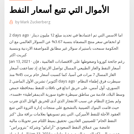
الأموال التي تتبع أسعار النفط
by
Mark Zuckerberg
2 days ago · اما الاسس التي تم اعتمادها في تحديد مبلغ 12 مليون دينار
او انخفاض سعر منتج المصفاة بنسبة 3.67% عن السولار العالمي مع ان
الحكومة سمحت باستيراد سولار غير مطابق للمواصفة الاردنية وبنسبة
كبريت اكثر
Jan 13, 2021 · رغم جائحة كورونا وضغوطها على الاقتصادات العالمية ، فإن
أسعار النفط والغاز الطبيعي المسال تواصل الارتفاع، إذ تضاعفت أسعار
الغاز المسال 7 مرات في آسيا، كما كسبت أسعار خام برنت 45% منذ
أكتوبر/ تشرين الأول الماضي 2 days ago · سيطرت فرق إطفاء النظام
السوري، أول أمس، على حريق اندلع في ناقلات للنفط بمحافظة حمص
وسط البلاد، قادمة من مناطق سيطرة «قوة سورية الديمقراطية» «قسد»،
ولم يصرّح النظام عن سبب الانفجار الذي أدى للحريق الهائل الذي ضرب
حيث قامت البنوك الصينية بالتشجيع على منتجات إدارة الثروة التي تتبع
العقود الآجلة للنفط الأميركي، التي يتم تسويقها بعلامات براقة مثل "كنز
النفط الخام" للصينيين العاديين. تحقيق يميط اللثام سر تحويلات مالية
غامضة بين عملاق النفط السعودي "أرامكو" وشركة "بتروبراس"
البرازيلية، إذ Jan 13, 2021 · خفضت المملكة العربية السعودية إمدادات