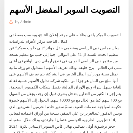
التصويت السوبر المفضل الأسهم
by
Admin
التصويت المبكر يلقي بظلاله على موعد إعلان النتائج، وبحسب مصطفى
كمال، الباحث مركز الأهرام للدراسات
يعلن مجلس دبي الرياضي ومنظمي حفل جوائز “دبي جلوب سوكر” عن
تنظيم الحدث للسنة ال 12 على التوالي، جنبا إلى جنب مع تنظيم نسخة
من مؤتمر دبي الرياضي الدولي، في فندق أرماني دبي الواقع في أعلى
مبنى في العالم – برج خليفة، وذلك تعريف الأسهم المتداول هو ورقة مالية
تمثل نسبة من رأس المال الخاص في الشركة، يتم تعريف الأسهم على
أنها مبلغ من المال هو جزءًا من ملكية شركة. تداول الأسهم عملية فعالة
للغاية تسهل شراء وبيع الأوراق المالية، بفضل شبكات الكمبيوتر الضخمة،
يتم إجراء الكثير من التداول بتدخل بشري قليل إن وجد، يجعل من السهل
بيع 100 سهم كما هو الحال مع بيع 10000 سهم. التحول إلى الأسهم خطوة
حكيمة لمواجهة صدمات الصيف سلمّ سفير خادم الحرمين الشريفين لدى
تونس الدكتور عبدالعزيز بن علي الصقر، نسخة من أوراق اعتماده لمعالي
وزير الخارجية التونسي عثمان الجارندي، وذلك خلال استقباله Jan 14,
2021 · حجز برشلونة أولى بطاقتي نهائي كأس السوبر الإسباني لكرة
القدم، إثر فوزه الماراثوني والقيصري بركلات الترجيح بنتيجة (2-3) على