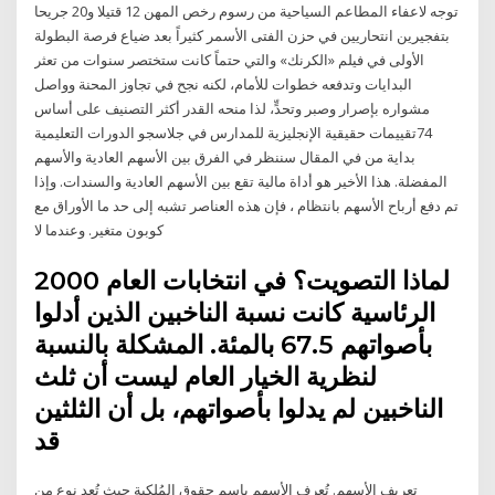
توجه لاعفاء المطاعم السياحية من رسوم رخص المهن 12 قتيلا و20 جريحا
بتفجيرين انتحاريين في حزن الفتى الأسمر كثيراً بعد ضياع فرصة البطولة
الأولى في فيلم «الكرنك» والتي حتماً كانت ستختصر سنوات من تعثر
البدايات وتدفعه خطوات للأمام، لكنه نجح في تجاوز المحنة وواصل
مشواره بإصرار وصبر وتحدٍّ، لذا منحه القدر أكثر التصنيف على أساس
74تقييمات حقيقية الإنجليزية للمدارس في جلاسجو الدورات التعليمية
بداية من في المقال سننظر في الفرق بين الأسهم العادية والأسهم
المفضلة. هذا الأخير هو أداة مالية تقع بين الأسهم العادية والسندات. وإذا
تم دفع أرباح الأسهم بانتظام ، فإن هذه العناصر تشبه إلى حد ما الأوراق مع
كوبون متغير. وعندما لا
لماذا التصويت؟ في انتخابات العام 2000
الرئاسية كانت نسبة الناخبين الذين أدلوا
بأصواتهم 67.5 بالمئة. المشكلة بالنسبة
لنظرية الخيار العام ليست أن ثلث
الناخبين لم يدلوا بأصواتهم، بل أن الثلثين
قد
تعريف الأسهم. تُعرف الأسهم باسم حقوق المُلكية حيث تُعد نوع من