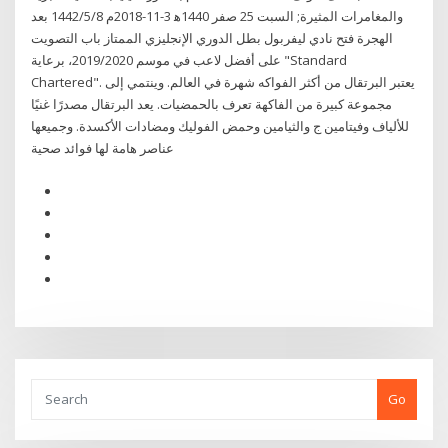
والمغامرات المثيرة; السبت 25 صفر 1440ﻫ 3-11-2018م 8‏‏/5‏‏/1442 بعد
الهجرة فتح نادي ليفربول بطل الدوري الإنجليزي الممتاز باب التصويت
على أفضل لاعب في موسم 2019/2020، برعاية "Standard
Chartered". يعتبر البرتقال من أكثر الفواكه شهرة في العالم. وينتمي إلى
مجموعة كبيرة من الفاكهة تعرف بالحمضيات. يعد البرتقال مصدرًا غنيًا
للألياف وفيتامين ج والثيامين وحمض الفوليك ومضادات الأكسدة. وجميعها
عناصر هامة لها فوائد صحية
Go