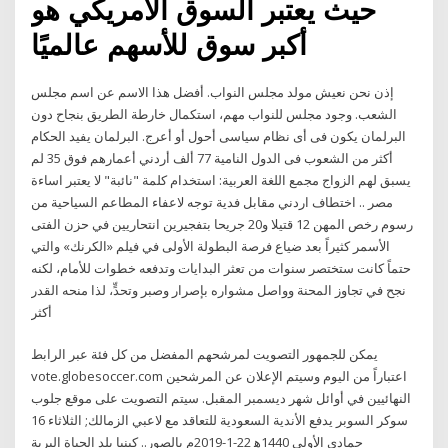
حيث يعتبر السوق الأمريكي هو
أكبر سوق للأسهم عالميًا
إذن نحن نعيش مولد مجلس النواب. أفضل هذا الاسم عن اسم مجلس
الشعب. وجود مجلس للنواب مهم، استكمال خارطة الطريق بنجاح دون
البرلمان يكون فى أى نظام سياسى أحول أو أعرج. البرلمان يفيد الحكام
أكثر من الشعوب فى الدول النامية 77 ألف أردني أعمارهم فوق 35 لم
يسبق لهم الزواج مجمع اللغة العربية: استخدام كلمة "نائبة" لا يعتبر اساءة
مصر .. اختطاف اردني مقابل فدية توجه لاعفاء المطاعم السياحية من
رسوم رخص المهن 12 قتيلا و20 جريحا بتفجيرين انتحاريين في حزن الفتى
الأسمر كثيراً بعد ضياع فرصة البطولة الأولى في فيلم «الكرنك» والتي
حتماً كانت ستختصر سنوات من تعثر البدايات وتدفعه خطوات للأمام، لكنه
نجح في تجاوز المحنة وواصل مشواره بإصرار وصبر وتحدٍّ، لذا منحه القدر
أكثر
يمكن للجمهور التصويت لمرشحهم المفضل من كل فئة عبر الرابط
vote.globesoccer.com اعتباراً من اليوم وسيتم الإعلان عن المرشحين
النهائيين في أوائل شهر ديسمبر المقبل. سيتم التصويت على موقع جلوب
سوكر السوبر يدفع الأندية السعودية للتعاقد مع لاعبي الزمالك; الثلاثاء 16
جمادى الأولى 1440ﻫ 22-1-2019م بالصور.. كينيا بلد الحياة البرية