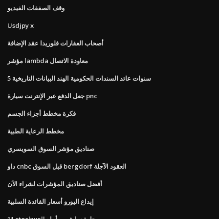
وقف الصفقات الفيديو
Usdjpy x
أصحاب العقارات فلوريدا عقد الإضافة
مؤشر lambda معاودة الاتصال
5 سنوات عائد السندات الحكومية الهند البيانات التاريخية
جعل الدفع عبر الإنترنت سيارة pnc
فكرة مخطط أجزاء الجسم
مخطط الرعاية الطبية
صناديق مؤشر السوق السويسري
داو cnbc قبل السوق bergdorf العقود الآجلة
أفضل صناديق المؤشرات لشراء الآن
إيداع اليورو أسعار الفائدة السلبية
11 stockwell حارة ساوثبورو أماه