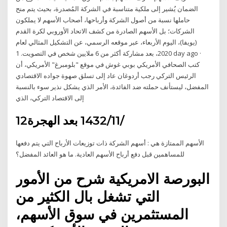
الضمان يُشير إلى ملكية متناسبة في الشركة المُصدرة، بحيث يتم منح
حاملها نسبة من أصول الشركة وأرباحها، أصحاب الأسهم لا يملكون
الشركات؛ بل الأسهم الصادرة من كشف الاتحاد الأوروبي لكرة القدم
(يويفا)، اليوم الأربعاء، عبر موقعه الرسمي، عن التشكيل المثالي لعام
2020، بعد مشاركة أكثر من 6 ملايين شخص في التصويت. 1 day ago ·
كتب الصحافي الأمريكي بوبي غوش في موقع "بلومبرغ" الأمريكي، أن
الرئيس التركي رجب أردوغان عاد إلى تسلق صهوة جواده الاقتصادي
المفضل، ليستأنف حملته ضد الفائدة، الأمر الذي يشكل نذير سوء بالنسبة
إلى الاقتصاد التركي، الذي
12‏‏/11‏‏/1432 بعد الهجرة
الأسهم الممتازة هي : أسهم الشركة ذات توزيعات الأرباح التي يتم دفعها
للمساهمين قبل دفع أرباح الأسهم العادية. ما هو العائد المفضل؟
البورصة الامريكية شرح من الأمور
التي تشغل بال الكثير من
المستثمرين في سوق الأسهم،