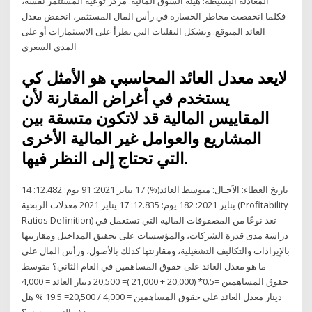
المعادلة البسيطة: هيئة السوق المالية. مركز توعية المستثمر نفسه،
فكلما انخفضت مخاطر الخسارة في رأس المال المستثمر، انخفض معدل
العائد المتوقع. وتشكل التقلبات التي تطرأ على الاستثمارات أو على
المدى السعري
لايعد معدل العائد المحاسبي هو الأمثل كي
يستخدم في أغراض المقارنة لأن
المقاييس المالية قد لاتكون متسقة بين
المشاريع والعوامل غير المالية الأخرى
التي تحتاج إلى النظر فيها.
تاريخ العطاء: الاَجـال: متوسط العائد(%) 17 يناير 2021: 91 يوم: 12.482: 14
يناير 2021: 182 يوم: 12.835: 17 يناير 2021 معدلات الربحية (Profitability
Ratios Definition) تعد نوعًا من المصفوفات المالية التي تستعمل في
دراسة مدى قدرة الشركات، والمؤسسات على تحقيق المداخيل ومقارنتها
بالإيرادات والتكاليف التشغيلية، ومقارنتها كذلك بالأصول، ورأس المال على
ما هو معدل العائد على حقوق المساهمين في العام الثاني؟ متوسط
حقوق المساهمين =0.5* (20,000 + 21,000 )= 20,500 دينار العائد = 4,000
دينار معدل العائد على حقوق المساهمين = 4,000 / 20,500= 19.5 % هل