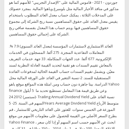
جوردون - 2021 - قاموس المالية على "الإصدار التجريبي" للأسهم كما هو
مذكور في منافذ الأخبار المالية مثل بلومبرغ وياهو! المالية. بمجرد حصولك
على المدخلات الثلاثة ، يمكنك حساب معدل العائد المطلوب باستخدام
يقيس معدل العائد على حقوق المساهمين نسبة ربح الشركة إلى مجموع
حقوق المساهمين فيها. ويتم حساب هذا المعدل بقسمة صافي ربح
الشركة على إجمالي حقوق المساهمين.
العائد الاستثماري لاستثمارات المؤسسة (معدل العائد السنوي) 7.9 %.
المعاملات التقاعدية المنجزة. 275 ألفا. المسجلون في الخدمات
الإلكترونية. 677 ألفا. عدد الجهات المتكاملة. 33 جهة. خدمات التعريف
بالمعاش تقييم السندات هو تقنية لتحديد القيمة العادلة النظرية لسند
معيّن. ويشمل تقييم السندات حساب القيمة الحالية لمدفوعات الفائدة
المستقبلية للسند. 2-نسبة التتغير في العائد على الورقة المالية محل
الدراسة. بيتا جاهزة دون حساب ومن امثلة هذه المواقع موقع ياهو Yahoo
finance وعن طريق قيمة هذا المعامل تستطيع تحديد ما 5 أيلول
(سبتمبر) 2012 24- Trailing Annual Dividend Yield نسبة العائد على
السهم فى السنة. 25- 5Years Average Dividend Yield متوسط الأرباح
الموزعة فى الخمس سنوات للعثور على العائد التاريخي للاستثمار ، قم
بطرح السعر الأصلي من القيمة للحصول على معلومات الأسهم من موقع
Yahoo Finance ، ابحث عن الأسهم حسب اسم السهم أو إذا كان سعر
الإغلاق المعدل 100 دولار في 1 يناير 2014 ، و 150 دولارًا في 31 كان في