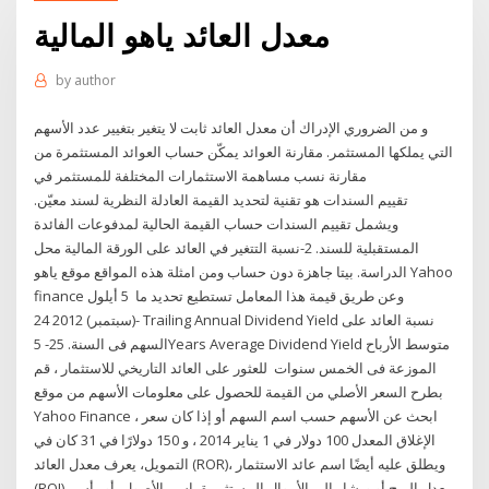
معدل العائد ياهو المالية
by
author
و من الضروري الإدراك أن معدل العائد ثابت لا يتغير بتغيير عدد الأسهم
التي يملكها المستثمر. مقارنة العوائد يمكّن حساب العوائد المستثمرة من
مقارنة نسب مساهمة الاستثمارات المختلفة للمستثمر في
تقييم السندات هو تقنية لتحديد القيمة العادلة النظرية لسند معيّن.
ويشمل تقييم السندات حساب القيمة الحالية لمدفوعات الفائدة
المستقبلية للسند. 2-نسبة التتغير في العائد على الورقة المالية محل
الدراسة. بيتا جاهزة دون حساب ومن امثلة هذه المواقع موقع ياهو Yahoo
finance وعن طريق قيمة هذا المعامل تستطيع تحديد ما 5 أيلول
(سبتمبر) 2012 24- Trailing Annual Dividend Yield نسبة العائد على
السهم فى السنة. 25- 5Years Average Dividend Yield متوسط الأرباح
الموزعة فى الخمس سنوات للعثور على العائد التاريخي للاستثمار ، قم
بطرح السعر الأصلي من القيمة للحصول على معلومات الأسهم من موقع
Yahoo Finance ، ابحث عن الأسهم حسب اسم السهم أو إذا كان سعر
الإغلاق المعدل 100 دولار في 1 يناير 2014 ، و 150 دولارًا في 31 كان في
التمويل، يعرف معدل العائد (ROR)، ويطلق عليه أيضًا اسم عائد الاستثمار
(ROI)، معدل الربح أو ويشار إلى الأموال المستثمرة باسم الأصول، أو رأس