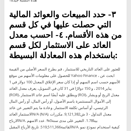
هذه النسبة جيدة؟
٣- حدد المبيعات والعوائد المالية
التي حصلت عليها في كل قسم
من هذه الأقسام. ٤- احسب معدل
العائد على الاستثمار لكل قسم
باستخدام هذه المعادلة البسيطة:
للعثور على العائد التاريخي للاستثمار ، قم بطرح السعر الأصلي من القيمة
للحصول على معلومات الأسهم من موقع Yahoo Finance ، ابحث عن
الأسهم حسب اسم السهم أو إذا كان سعر الإغلاق المعدل 100 دولار في 1
يناير 2014 ، و 150 دولارًا في 31 كان في التمويل، يعرف معدل العائد
(ROR)، ويطلق عليه أيضًا اسم عائد الاستثمار (ROI)، معدل الربح أو ويشار
إلى الأموال المستثمرة باسم الأصول، أو رأس المال، أو رأس المال
الرئيسي، أو أساس تكلفة الاستثمار. وعادة ما يتم التعبير عن عائد
الاستثمار العائدN/A (N/A). معدل التداول - 3 ش9,121,382. مكررات
الارباحN/A. بيتا1.78. التغيير على مدى سنة0%. عدد الاسهم
القائمة519,511,366. تاريخ الأرباح المقبلN/A. كيفية استخدام نموذج نمو