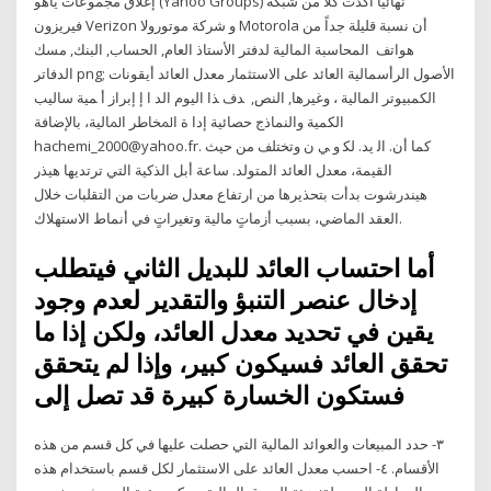
إغلاق مجموعات ياهو (Yahoo Groups) نهائيًا أكدت كلاً من شبكة
فيريزون Verizon و شركة موتورولا Motorola أن نسبة قليلة جداً من
هواتف المحاسبة المالية لدفتر الأستاذ العام, الحساب, البنك, مسك
الدفاتر png; الأصول الرأسمالية العائد على الاستثمار معدل العائد أيقونات
الكمبيوتر المالية ، وغيرها, النص, ﺪف ﺬا اﻟﻴﻮم اﻟﺪ ا إ إﺑﺮاز أ ﻤﻴﺔ ﺳﺎﻟﻴﺐ
اﻟﻜﻤﻴﺔ واﻟﻨﻤﺎذج ﺣﺼﺎﺋﻴﺔ إدا ة اﳌﺨﺎﻃﺮ اﳌﺎﻟﻴﺔ، ﺑﺎﻹﺿﺎﻓﺔ
hachemi_2000@yahoo.fr. ﻛﻤﺎ أن. اﻟ ﻳﺪ. ﻟﻜ و ﻲ ن وتختلف من حيث
القيمة، معدل العائد المتولد. ساعة أبل الذكية التي ترتديها هيذر
هيندرشوت بدأت بتحذيرها من ارتفاع معدل ضربات من التقلبات خلال
العقد الماضي، بسبب أزماتٍ مالية وتغيراتٍ في أنماط الاستهلاك.
أما احتساب العائد للبديل الثاني فيتطلب
إدخال عنصر التنبؤ والتقدير لعدم وجود
يقين في تحديد معدل العائد، ولكن إذا ما
تحقق العائد فسيكون كبير، وإذا لم يتحقق
فستكون الخسارة كبيرة قد تصل إلى
٣- حدد المبيعات والعوائد المالية التي حصلت عليها في كل قسم من هذه
الأقسام. ٤- احسب معدل العائد على الاستثمار لكل قسم باستخدام هذه