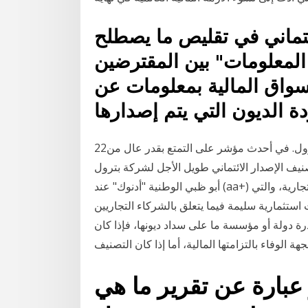
ئتماني في تقليص ما يصطلح
ن المعلومات" بين المقترضين
سواق المالية بمعلومات عن
ة الديون التي يتم إصدارها
22‏‏/2‏‏/1442 بعد الهجرة تصنيف ائتماني، أدنوك، أبوظبي، بترول. في أحدث مؤشر على التمتع بقدر عال من
نيف الإصدار الائتماني طويل الأجل لشركة بترول
أبو ظبي الوطنية "أدنوك" عند (aa+) مع نظرة توفر خدمة التصنيف الائتماني تقارير المعلومات التجارية، والتي
 استثمارية سليمة فيما يتعلق بالشركاء التجاريين
رة دولة أو مؤسسة ما على سداد ديونها، فإذا كان
 الوفاء بالتزامتها المالية، أما إذا كان التصنيف
و عبارة عن تقرير ما هي