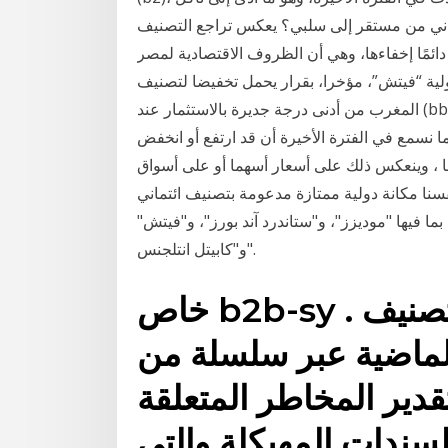
اني من مستقر إلى سلبي؟ يعكس تراجع التصنيف
دائمًا إخفاءها، وهي أن الظروف الاقتصادية لمصر
لية “فيتش”، مؤخرا، بقرار يحمل تخفيضا لتصنيف
المغرب من أدنى درجة جديرة بالاستثمار عند (bbb-) إلى أعلى درجة مرتفعة المخاطر عند (bb+)، متذرّعة
 ما نسمع في الفترة الأخيرة أن قد ارتفع أو انخفض
ما ، وينعكس ذلك على أسعار أسهما أو على أسواق
فسنا مكانة دولية ممتازة مدعومة بتصنيف ائتماني
بما فيها "موديزز"، و"ستاندرد آند بورز"، و"فيتش"
و"كابيتل انتلجنس".
خاص b2b-sy . ذاع صيت وكالات التصنيف
الماضية عبر سلسلة من
دير المخاطر المتعلقة
لسندات المهيكلة والتي