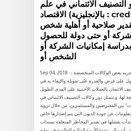
و التصنيف الائتماني في علم
الاقتصاد (بالإنجليزية : credit rating): هو تقدير تجريهِ بعض
قدير صلاحية أو أهلية شخص
ركة أو حتى دولة للحصول
راسة إمكانيات الشركة أو
الشخص أو
Sep 04, 2018 · ما هو التصنيف الائتماني ؟ يعتبر التصنيف الائتماني تصنيف تجريه بعض الوكالات المتخصصة ،
 على قرض والقدرة على تمويله والإيفاء به في
 الائتمان بالعملات الأجنبية على المدى الطويل
لتابعة لها، و يتمثل دور وكالات التصنيف الائتماني في
ات" بين المقترضين والمستثمرين، من خلال تزويد
 عن جودة الديون التي يتم إصدارها خاص b2b-sy . ذاع صيت وكالات التصنيف
بدأت بفشلها في تقدير المخاطر المتعلقة بسندات
ي أدت إلى نشوء الأزمة المالية العالمية في نهاية