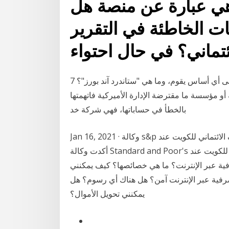
 هي عبارة عن منصة هل
ت الخاطئة في التقرير
7 آب (أغسطس) 2011 فما معنى التصنيف الائتماني إذن وعلى أي أساس يقوم، وما هي "ستاندرد آند بورز"؟
 مؤسسة ما مقترضة الإدارة الأميركية فاتهمتها
بالخطأ في حساباتها، فهي شركة خد
Jan 16, 2021 · وكالة s&p تؤكد على التصنيف الائتماني للكويت عند aa- مع نظرة مستقبلية سلبية طباعة
أكدت وكالة Standard and Poor's على تصنيفها الائتماني السيادي للكويت عند AA- مع نظرة مستقبلية
ية عبر الإنترنت؟ ما هي خصائصها؟ كيف يمكنني
رفية عبر الإنترنت آمن؟ هل هناك أي رسوم؟ هل
يمكنني تحويل الأموال؟