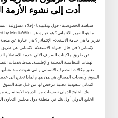
أدت إلى نشوء الأزمة الم
سياسة الخصوصية · حول ويكيبيديا · إخلاء مسؤولية · نسخ
تقرير ما هي خدمة الاستعلام الإئتماني؟ هي عبارة عن منصة
الإئتماني؟ في حال احتواء الاستعلام الائتماني عن طريق ت
عن طريق ماكينات الصراف الالي. خدمة الاستعلام الذا
ﺍﻟﻬﻴﺌﺎﺕ ﺍﻟﺘﻨﻅﻴﻤﻴﺔ ﺍﻟﻤﺤﻠﻴﺔ ﻭﺍﻹﻗﻠﻴﻤﻴﺔ، ﻀﺒﻁ ﺨﺩﻤﺎﺕ ﺍﻟﺘﺼﻨ
ﺘﻌﺘﺒﺭ ﻭﻜﺎﻻﺕ ﺍﻟﺘﺼﻨﻴﻑ ﺍﻻﺌﺘﻤﺎﻨﻲ ﻭﺍﻟﺘﻲ ﺸﻬﺩﺕ ﻤﻨﺫ ﻨﺸﺄﺘﻬﺎ
ﺍﻟﺴﻭﻕ ﻭﺃﺼﺤﺎﺏ ﺍﻟﻤﺼﺎﻟﺢ ﻫﻲ ﻤﻥ ﻤﻬﺎﻡ لماذا تحتاج الى خدم
بنك الخليج الدولي تصنيفات من الدرجة الاستثمارية من 
الخليج الدولي أول بنك في منطقة دول مجلس التعاون الخ