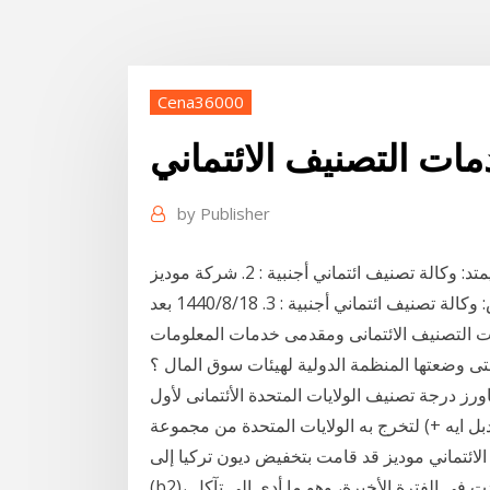
Cena36000
ات التصنيف الائتماني
by
Publisher
التصنيف ملاحظات; 1. إس آند بي جلوبال ريتنجز يورب ليمتد: وكالة تصنيف ائتماني أجنبية : 2. شركة موديز
أنفيستورز سيرفيس ميديل ايست لميتد كي أس ايه برانش: وكالة تصنيف ائتماني أجنبية : 3. 18‏‏/8‏‏/1440 بعد
ات التصنيف الائتمانى ومقدمى خدمات المعلومات
تى وضعتها المنظمة الدولية لهيئات سوق المال ؟
رز درجة تصنيف الولايات المتحدة الأئتمانى لأول
بل ايه +) لتخرج به الولايات المتحدة من مجموعة
ائتماني موديز قد قامت بتخفيض ديون تركيا إلى
(b2)، وذلك في إشارة منها إلى نقاط الضعف الخارجية التي تزايدت في الفترة الأخيرة، وهو ما أدى إلى تآكل