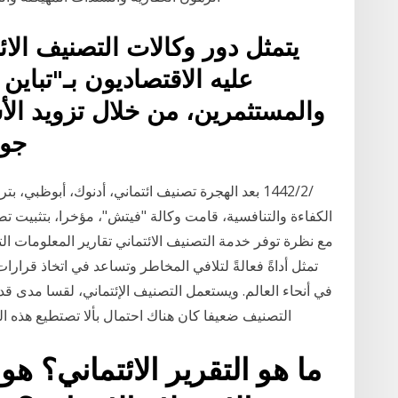
يتمثل دور وكالات التصنيف الا
عليه الاقتصاديون بـ"تباي
والمستثمرين، من خلال تزويد الأ
جود
الكفاءة والتنافسية، قامت وكالة "فيتش"، مؤخرا، بتثبيت تص
تمثل أداةً فعالةً لتلافي المخاطر وتساعد في اتخاذ قرارات
في أنحاء العالم. ويستعمل التصنيف الإئتماني، لقسا مدى قد
التصنيف ضعيفا كان هناك احتمال بألا تصتطيع هذه الجهة
ما هو التقرير الائتماني؟ ه