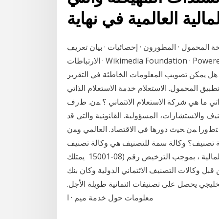
الية العالمية في نهاية
ة المحمول · المطورون · إحصائيات · بيان تعريف
الارتباطات · Wikimedia Foundation · Powered by MediaWiki. ما هو التقرير الائتماني؟ هو عبارة عن
 هل يمكن تصويب المعلومات الخاطئة في التقرير
طبيق المحمول. الاستعلام خدمة الاستعلام الذاتي
تي ما هي شركة الاستعلام الائتماني ؟ ﻤﻥ. ﻁﺭﻑ
ﻴﻑ ﻭﺍﻻﺴﺘﺸﺎﺭﺍﺕ، ﺍﻟﻤﺴﺅﻭﻟﻴﺔ. ﺍﻟﻘﺎﻨﻭﻨﻴﺔ ﻭﺍﻟﺘﻲ ﻗﺩ
 ﺘﻁﻭﺭﺍ ﻤﻥ ﺤﻴﺙ ﺩﻭﺭﻫﺎ ﻓﻲ ﺍﻻﻗﺘﺼﺎﺩ. ﺍﻟﻌﺎﻟﻤﻲ ﻭﻤﻥ
ة تصنيف؟ وكالة سمة للتصنيف هي وكالة تصنيف
ائتماني سعودية محلية مرخص لها من قبل هيئة السوق المالية ، بموجب الترخيص رقم (08-15001 يمتلك
قبل وكالات التصنيف الائتماني الدولية وكان بنك
ليجي يحصل على تصنيفات ائتمانية طويلة الأجل.
معلومات حول خدمة ميم · ا