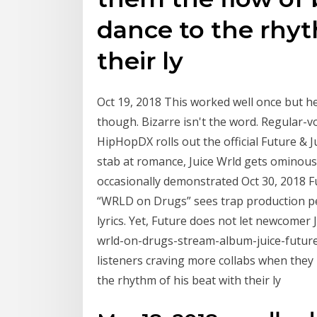
dance to the rhyt
their ly
Oct 19, 2018 This worked well once but hea
though. Bizarre isn't the word. Regular-v
HipHopDX rolls out the official Future & 
stab at romance, Juice Wrld gets ominous w
occasionally demonstrated Oct 30, 2018 F
“WRLD on Drugs” sees trap production per
lyrics. Yet, Future does not let newcome
wrld-on-drugs-stream-album-juice-future
listeners craving more collabs when they 
the rhythm of his beat with their ly