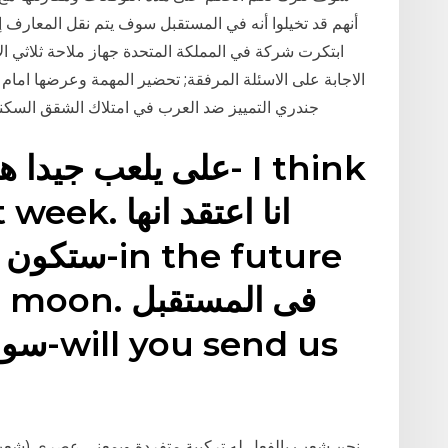
أنهم قد تخيلوا أنه في المستقبل سوف يتم نقل المعارف إ
ابتكرت شركة في المملكة المتحدة جهاز ملاحة ثلاثي الأ
الاجابة على الاسئلة المرفقة; تحضير المهمة وعرضها ام
جندري التمييز ضد العرب في امتلاك الشقق السكنية
ld next week
on the moon
نحن شعب بالفعل له تركيبة متفردة وبمعنى عصرى (شعب مل