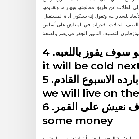
لى الطلاب عن طريق معالجتها بجهاز ما وتقديمها
بعاد للسيارات، وتقول إنه سيكون أداة المستقبل.
ام الصف. الحالات : فجوات في المعاش على أساس
; قانون التصنيف التمييز الجغرافي يضر بالصحة
على يلعب جيدا هو سوف يفوز باللعبه. 4- I think
it will be co. انا اعتقد انها
ستكون بارده الاسبوع القادم. 5-in the future
we will live . فى المستقبل
سوف نعيش على القمر. 6-will you send us
some money
وش كتالوج) بما يعنى أننا لا نعترف بما يعتبره