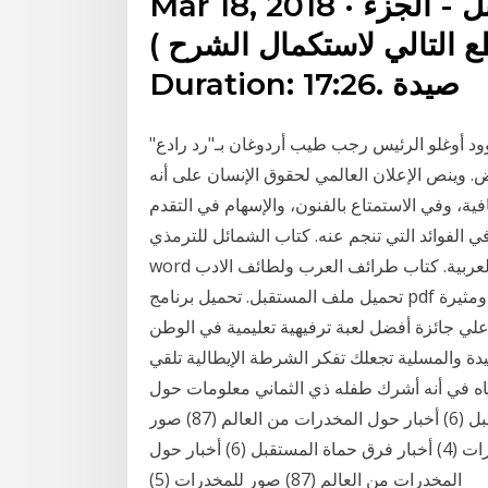
Mar 18, 2018 · طريقة التحضير في بوابة المستقبل - الجزء
التالي لاستكمال الشرح ) -
Duration: 17:26. صيدة
د أوغلو الرئيس رجب طيب أردوغان بـ"رد رادع"
. وينص الإعلان العالمي لحقوق الإنسان على أنه
ة، وفي الاستمتاع بالفنون، والإسهام في التقدم
ئد التي تنجم عنه. كتاب الشمائل للترمذي pdf. فيلم العرافة كامل. تحميل برنامج pdf to
word يدعم العربية. كتاب طرائف العرب ولطائف الادب pdf. طريقة الحصول على ملف handshake.
تحميل ملف المستقبل. تحميل برنامج pdf مجانا عربي. لعبة كلمات متقاطعة بمعلومات شيقة ومثيرة
 علي جائزة أفضل لعبة ترفيهية تعليمية في الوطن
يدة والمفيدة والمسلية تجعلك تفكر الشرطة الإيطالية تلقي
اه في أنه أشرك طفله ذي الثماني معلومات حول
المخدرات (8) أنواع المخدرات (4) أخبار فرق حماة المستقبل (6) أخبار حول المخدرات من العالم (87) صور
للمخدرات (5) معلومات حول المخدرات (8) أنواع المخدرات (4) أخبار فرق حماة المستقبل (6) أخبار حول
المخدرات من العالم (87) صور للمخدرات (5)