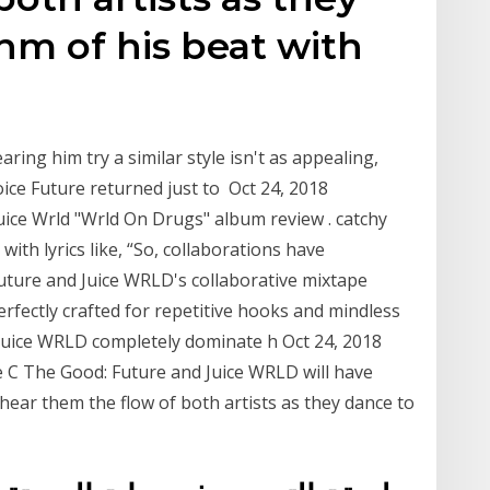
hm of his beat with
ring him try a similar style isn't as appealing,
oice Future returned just to Oct 24, 2018
Juice Wrld "Wrld On Drugs" album review . catchy
ith lyrics like, “So, collaborations have
uture and Juice WRLD's collaborative mixtape
fectly crafted for repetitive hooks and mindless
r Juice WRLD completely dominate h Oct 24, 2018
 C The Good: Future and Juice WRLD will have
hear them the flow of both artists as they dance to