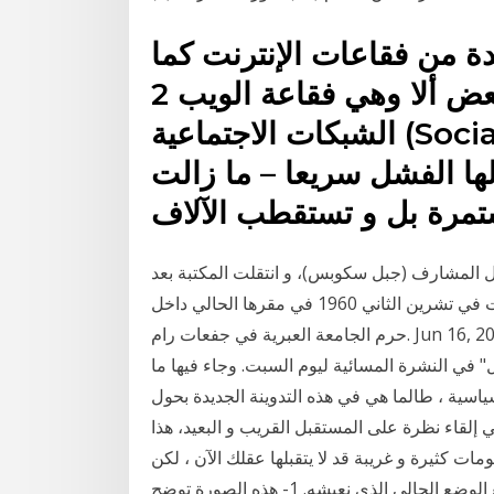
دة من فقاعات الإنترنت كما
وصفها البعض ألا وهي فقاعة الويب 2 (Web 2.0) و
الشبكات الاجتماعية (Social Network) , و لكن و بحسب
لها الفشل سريعا – ما زالت
مرة بل و تستقطب الآلاف
بل المشارف (جبل سكوبس)، و انتقلت المكتبة بعد
حرب سنة 1948 بين عدة مباني في المدينة، إلى أن استقرت في تشرين الثاني 1960 في مقرها الحالي داخل
حرم الجامعة العبرية في جفعات رام. Jun 16, 2019 · توتر جديد في العلاقة بين المستقبل ووزير الخارجية
" في النشرة المسائية ليوم السبت. وجاء فيها ما
سياسية ، طالما هي في هذه التدوينة الجديدة بحول
قاء نظرة على المستقبل القريب و البعيد، هذا
 كثيرة و غريبة قد لا يتقبلها عقلك الآن ، لكن
سوف نترك لكم الحكم على هذه التوقعات ومقارنتها مع الوضع الحالي الذي نعيشه. 1- هذه الصورة توضح