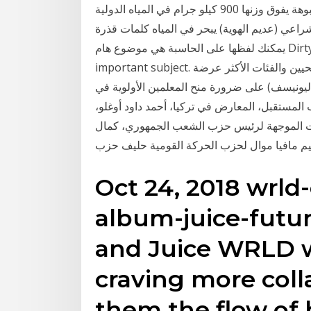
السعوية، أمس، عن اعتراض وحجز شحنة مخدرات مشبوھة یفوق وزنھا 900 كیلو جرام في المیاه الدولیة
عي (عدیم الھویة) یبحر في المیاه كلمات قذرة
يمكنك لفظها على الحاسبة هي موضوع هام Dirty words you can spell on your calculator is a very
important subject. امازلت تتذكر كلمات والدك - نعم - بعد تحصين العاملين الصحيين والفئات الأكثر عرضة
ليونيسف) على ضرورة منح المعلمين الأولوية في
وفيد-19. طالب رئيس حزب المستقبل، المعارض في تركيا، أحمد داود أوغلو،
ات الموجهة لرئيس حزب الشعب الجمهوري، كمال
يم مافيا موال لحزب الحركة القومية حليف حزب
Oct 24, 2018 wrld
album-juice-futu
and Juice WRLD wi
craving more col
them the flow of b