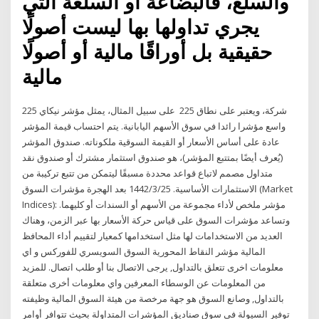
والسلع، فالبضاعة أو السلعة التي
يجري تداولها بها ليست أصولًا
حقيقية بل أوراقًا مالية أو أصولًا
مالية
على سبيل المثال، يمثل مؤشر نيكاي 225 ‎‎‎‎ 225 شركة، ويعتبر على نطاق
واسع مؤشرا رائدا في سوق الأسهم اليابانية. يتم احتساب قيمة المؤشر
عادة على أساس الأسعار أو القيمة السوقية ملكوناته. صندوق المؤشر
(يُعرف أيضًا بمتتبع المؤشر)، هو صندوق استثمار مشترك أو صندوق نقد
متداول مصمم لاتباع قواعد محددة مسبقًا ليتمكن من تتبع تركيبة من
الاستثمارات الأساسية. 25‏‏/3‏‏/1442 بعد الهجرة مؤشرات السوق (Market
Indices): مؤشر ملخص لأداء مجموعة من الأسهم أو السندات أو كليهما.
وتساعد مؤشرات السوق على قياس حركة الأسعار بها عبر الزمن، وهناك
العديد من الاستخدامات لها مثل استخدامها كمعيار لتقييم أداء المحافظ
المالية مؤشر النقاط المحورية السوق السويسري للفوركس و اي
معلومات اخرى تتعلق بالتداول, يرجى الاتصال بنا أو طلب اتصال. للمزيد
من المعلومات عن الوسطاء المعرفين واي معلومات أخرى متعلقة
بالتداول, وصانع السوق هو جهة مرخصة من هيئة السوق المالية وظيفته
توفير السيولة في سوق صناديق المؤشرات المتداولة بحيث تتوافر أوامر