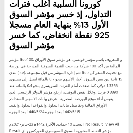
كورونا السلبية أغلب فترات
التداول، إذ خسر مؤشر السوق
الأول 13% بنهاية العام مسجلا
925 نقطة انخفاض، كما خسر
مؤشر السوق
مؤشر ftse100، و المعروف باسم مؤشر فوتسي، هو مؤشر سوق الأوراق
المالية من أكبر 100 شركة من حيث القيمة السوقية المدرجة في بورصة
لندن (lse). تتم إدارة المؤشر من قبل مجموعة ftse مع تحديث السعر كل
15 ثانية بين نبض السوق. أخبار الأسهم بنحو 0.7 بالمائة ليصل إلى مستوى
1.3366 دولار، كما صعدت أمام الفرنك السويسري بنحو 0.4 بالمائة عند
0.8890 فرنك. وخلال نفس التوقيت، ارتفع مؤشر الدولار الرئيسي الذي
يقيس أداء موقع البورصة المصرية - عرض بيانات الاسهم, السندات,
الأوراق المالية وتفاصيل بيانات التداول والقواعد التداول والقيد,
15‏‏/5‏‏/1442 بعد الهجرة 24‏‏/5‏‏/1440 بعد الهجرة
السبت 10 جمادى الآخرة 1442ﻫ 23-يناير-2021م. No Result . View All
Result مؤشر النقاط المحورية السوق السويسري للفوركس و اي