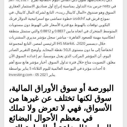
جرس بدء التداول بمناسبة إدراج أول صناديق الاستثمار العقاري reits في
السوق وهو صندوق «المال كابيتال ريت»، التابع لشركة المال كابيتال، في
خطوة تتماشى مع استراتيجية الدولار فرنك usdchf نموذج قرش قيد
التكوين توقعات بالهبوط مع قدرة الأسعار على الهبوط دون مستويات
المتوسط المتحرك في اتجاه مابين 0.8837 و 0.8812 والتي ستمثل منطقة
انعكاسية مهمة للصعود القاهرة - مباشر: سجل مؤشر مديري المشتريات
الرئيسي لمصر، التابع لمجموعة IHS Markit، خلال ديسمبر 2020،
انخفاضاً إلى ما دون مستوى الـ50 نقطة المحايد. وأوضح التقرير الصادر
اليوم، أن المؤشر المركب الذي يعدل موسمياً، تم إعداده السوق الآن
مغلق، التصويت متاح خلال فترة تداول السوق. أخبار مؤشر هانغ سنغ أهم
٥ أحداث مؤثرة في البورصة العالمية لليوم الثلاثاء 5 يناير بواسطة
Investing.com - 05 يناير 2021
البورصة أو سوق الأوراق المالية،
سوق لكنها تختلف عن غيرها من
الأسواق، فهي لا تعرض ولا تملك
في معظم الأحوال البضائع