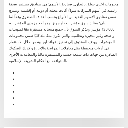
معلومات اخرى تتعلق بالتداول, صناديق الأسهم: هي صناديق تستثمر بصفة
رئيسة في أسهم الشركات سواءً أكانت محلية أم دولية أم إقليمية. ويندرج
ضمن صناديق الأسهم العديد من الأنواع بحسب أهداف الصندوق وفقاُ لما
يلي: يمتلك سوق مؤشرات داو جونز، وهو أحد مزودي المؤشرات،
130.000 مؤشر. ويذكر السوق بأن جميع منتجاته مستقرة تبعًا لمنهجيات
واضحة وغير متحيزة ونظامية، والتي تكون متكاملة كليًا ضمن مجموعات
المؤشرات. يهدف الصندوق إلى تحقيق عوائد ايجابية من خلال الاستثمار
في أدوات متحفظة مثل معاملات المرابحة والإجارة و كذلك الصكوك
الصادرة من جهات ذات سمعة حسنة والمستقرة ماليا والمعاملات الأخرى
المتوافقة مع أحكام الشريعة الإسلامية.