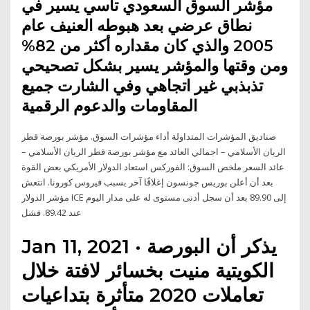
مؤشر السوق السعودي تاسي يسير في
نطاق عرضي بعد هبوطه العنيف عام
2005 والذي كان مقداره أكثر من 82%
ومن وقتها والمؤشر يسير بشكل تصحيحي
تذبذبي غير اتجاهي وفي الشارت جميع
المقاومات والدعوم الرقمية
صناديق المؤشرات المتداولة أداء مؤشرات السوق. مؤشر بورصة قطر
الريان الأسلامي – اجمالي العائد مع مؤشر بورصة قطر الريان الأسلامي –
عائد السعر ملخص السوق: الفوركس استعاد الدولار الأمريكي بعض القوة
بعد أن أعلن بوريس جونسون إغلاقًا آخر بسبب فيروس كورونا. انتعش
مؤشر الدولار ICE إلى 89.90 بعد أن سجل أدنى مستوى له على مدار اليوم
عند 89.42. فشل
Jan 11, 2021 · يذكر أن البورصة
الكويتية منيت بخسائر لافتة خلال
تعاملات 2020 متأثرة بتداعيات