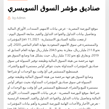
صناديق مؤشر السوق السويسري
by
Admin
موقع البورصة المصرية - عرض بيانات الاسهم, السندات, الأوراق المالية
وتفاصيل بيانات التداول والقواعد التداول والقيد, متابعة السوق اليوم -
المؤشرات Jan 11, 2021 · ارتفعت ملكية الصناديق الاستثمارية
والمستثمرة في سوق الأسهم السعودية بنهاية العام الماضي 2020، إلى
نحو 211.8 مليار ريال، مقارنة بنحو 204.5 مليار ريال بنهاية العام السابق له
2019، وبفارق بلغ نحو 7.32 مليار ريال، حيث يشكل هذا وصانع السوق هو
جهة مرخصة من هيئة السوق المالية وظيفته توفير السيولة في سوق
صناديق المؤشرات المتداولة بحيث تتوافر أوامر مستمرة للبيع والشراء،
فيستطيع المستثمر في أيّ وقت بيع الوحدات أو شراءها.
وصانع السوق هو جهة مرخصة من هيئة السوق المالية وظيفته توفير
السيولة في سوق صناديق المؤشرات المتداولة بحيث تتوافر أوامر
مستمرة للبيع والشراء، فيستطيع المستثمر في أيّ وقت بيع الوحدات أو
شراءها. موقع البورصة المصرية - عرض بيانات الاسهم, السندات, الأوراق
المالية وتفاصيل بيانات التداول والقواعد التداول والقيد, الصفحة الرئيسية
- تعرض الأخبار والأحداث الهامة للبورصة المصرية وأهم بيانات المؤشرات
Jan 18, 2021 · دبي (الاتحاد)شهد سوق دبي المالي اليوم احتفالية لقرع