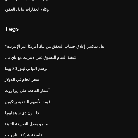
وكلاء العقارات تبادل العقود
Tags
هل يمكنني إغلاق حساب التحقق من بنك أمريكا عبر الإنترنت؟
كيفية القيام التسوق عبر الانترنت مع باي بال
الرسم البياني ليبور 30 ​​يوما
سعر الخام في الدولار
أسعار الفائدة على ايرا روث
قيمة الأسهم النقدية بيتكوين
دانا ون دي سينجابورا
ما هو معدل التعريفة الثابتة
فلسفة شركة التاجر جو