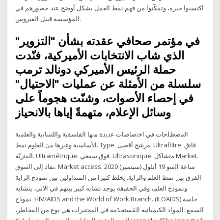
اكتسبوا خبرة، وتمكّنوا من فهم نمط العمل بشكل أوضح عند حضورهم في
المؤسسة قبيل الفيروس.
في مؤتمر صحافي عقدته بشأن "التزوير"
الذي شاب الانتخابات الأميركية، فنّدت
حملة الرئيس الأميركي دونالد ترمب
سلسلة من الأمثلة عن عمليات "الاحتيال"
في إحصاء الأصوات، وشنّت هجوماً على
وسائل الإعلام، متهمةً إياها بالانحياز
اﻟﻣﺻطﻠﺣﺎت ﻓﻲ اﺧﺗﺻﺎﺻﺎت ﻋدﻳدة ﻣﻧﻬﺎ اﻟﻔﻠﺳﻔﻳﺔ واﻟﻠﺳﺎﻧﻳﺔ واﻟﻌﻠﻣﻳﺔ
اﻷﺳﺎﺳﻳﺔ وﻏﻳرﻫﺎ ﻣن اﻟﻌﻠوم ﻧﻣط. Type. ﻣرﺷﺢ أﻗﺻﻰ. Ultrafiltre. ﻓﺎﺋق
اﻟﻣﺗرﻳّﺔ. Ultramétrique. ﻓوق ﺳﻣﻌﻲ. Ultrasonique. ﻣﺗﺷﺎﻛﻝ Market.
ﻧﻔﺎذ إﻟﻰ اﻟﺳوق. Market access. ﺳﺎﻋﺔ اﻟﺳو 19 أيلول (سبتمبر) 2020
الفرق بين نمط العلم والراية. يخلط كثيرا من المتداولين بين نموذج الراية
ونموذج العلم، وفي الحقيقة يوجد تشابه كبير بينهم في الاتي. يتشابه
نموذج HIV/AIDS and the World of Work Branch. (ILOAIDS) حاسة
السمع. المواد الكيميائية المُستخدَمة في المختبرات هي نوع من المخاطر،