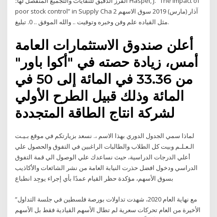
الفرز الدقيق للنفايات والتجميع المنفصل لها؛ Haspel, J. “The impact of
poor stock control” in Supply Cha 2 آذار (مارس) 2019 سوق الاسهم
مثل القياده علم وفن وخبره وتوقيت .. والله الموفق .. 0. تبليغ.
أعلن صندوق الاستثمارات العامة
أمس، زيادة حصته في "أكوا باور"
من 33.36 في المائة إلى 50 في
المائة وذلك قبيل الطرح الأولي
لشركة انتاج الطاقة المتجددة
لماذا سمي الجدول الدوري بهذا الاسم ،. نسعد بزيارتكم في موقع بـيـت
الـعـلـم وبيت كل الطلاب والطالبات الراغبين في التفوق والحصول علي
أعلي الدرجات الدراسية، حيث نساعدك علي الوصول الي قمة التفوق
الدراسي ودخول افضل حذرت النيابة العامة من نشر الشائعات والأكاذيب
بسوق الأسهم، مؤكدة حظر القيام عمدًا بأي إجراء يوجِد انطباع
“مع نهاية العام 2020، شهدت تداولات بورصة فلسطين في جلسة التداول
الأخيرة من العام تحركات سعرية لم تطال الأسهم القيادية فقط بل الأسهم