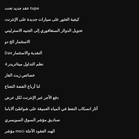
عقد جديد تحت tupe
كيفية العثور على سيارات جديدة على الإنترنت
تحويل الدولار السنغافوري إلى الجنيه الاسترليني
الاستثمار الخ دو
Dax النقدية والاستثمار
نظم التداول ميتاتريدر 4
خصائص زيت القار
لنا أرباع الفضة النعناع
دفع الأجر عبر الإنترنت لكل عرض
آثار انسكاب النفط في المياه العميقة على شواطئ ألاباما
صناديق مؤشر السوق السويسري
مؤشر msci الهند العقود الآجلة