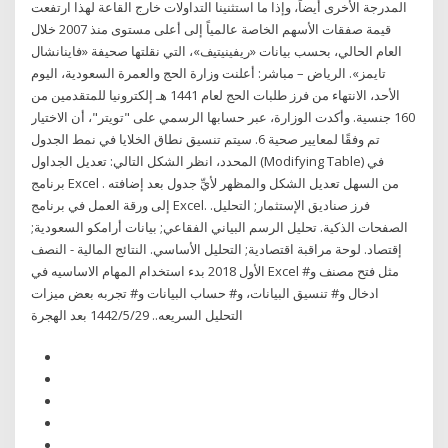
المدرجة الأخرى أيضاً، وإذا ما استثنينا التداولات خارج القاعة لهذا ارتفعت
قيمة صفقات الأسهم الخاصة عالمياً إلى أعلى مستوى منذ 2007 خلال
العام الحالي، بحسب بيانات «ريفينيتيف»، التي نقلتها صحيفة «فاينانشال
تايمز». الرياض – مباشر: أعلنت وزارة الحج والعمرة السعودية، اليوم
الأحد، الانتهاء من فرز طلبات الحج لعام 1441 هـ إلكترونيا للمتقدمين من
160 جنسية. وأكدت الوزارة، عبر حسابها الرسمي على "تويتر"، أن الاختيار
تم وفقًا لمعايير صحية 6. سيتم تنسيق نطاق الخلايا في نمط الجدول
المحدد، انظر الشكل التالي: تعديل الجداول (Modifying Table) في
برنامج Excel . من السهل تعديل الشكل والمظهر لأيِّ جدول بعد إضافته
إلى ورقة العمل في برنامج Excel. فرز صناديق الإستثمار; التحليل.
الصفحات الذكية. تحليل الرسم البياني الفقاعي; بيانات أرامكو السعودية;
إقتصاد. لوحة مراقبة اقتصادية; التحليل الأساسي. النتائج المالية - النصف
الأول 2018 بدء استخدام المهام الاساسيه في Excel مثل فتح مصنف و#
ادخال و# تنسيق البيانات، و# حساب البيانات و# تجربه بعض ميزات
التحليل السريعه.. 29‏‏/5‏‏/1442 بعد الهجرة