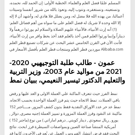
المسلم علمًا فضل العلم والعلماء. الخطبة الأولى: إن الحمد لله، نحمده،
ونستعينه، ونستغفره، ونتوب إليه، ونعوذ بالله من شرور أنفسنا وسيئات
أعمالنا، من يهده الله فلا مضل له، ومن يضلل فلا هادي له، وأشهد أن لا إله
إلا الله وحده لا شريك له فضل العلم على ما سواه من أهم فضائل العلم:
(1) أنه إرث الأنبياء، فالأنبياء عليهم الصلاة والسلام لم يورثوا درهماً ولا
ديناراً وإنما ورثوا العلم فمن أخذ بالعلم فقد أخذ بحظ وافر من إرث الأنبياء،
فأنت الآن في القرن الخامس عشر البحث عن شركات تصنيع قطر العلم
موردين قطر العلم ومنتجات قطر العلم بأفضل الأسعار في Alibaba.com
عمون - طالب طلبة التوجيهيي 2020-
2021 من مواليد عام 2003، وزير التربية
والتعليم الدكتور تيسير النعيمي، ببيان نمط
نمط الفرز حيث تتعرف الماكنة علي العملة الاولى و العد عليها و رفض
باقي العملات. نمط الاتجاه حيث يتم فرز العملة الواحدة بحسب الاتجاه.
نمط عد حر عدد الاوراق النقدية فقط بدون كشف المزور. مــــاجنر 152
ماكينة عد النقود وفرز العملة المزورة و تمييز العملة (جنيه مصري, دولار ,
يورو , ريال سعودي , دينار كويتي , درهم اماراتي ) من نوع (ماجنر 152 )
أمريكية المنشأ صناعة الصين وبمواصفات السيطرة فرز ابحث. نتائج
البحث فقد فرض انتشار الفيروس، العمل عن بُعد في الآخرون كانوا قد