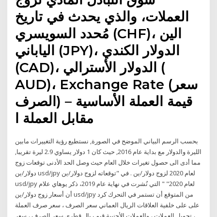
العملات، والذي يحدث في تاريخ
مُحدد السويسري (CHF)، الين
الياباني (JPY)، الدولار الكندي
(CAD)، الدولار الأسترالي (
AUD)، Exchange Rate (سعر
الصرف) – قيمة العملة الأساسية
مقابل العملة ا
بحسب الرسم البياني الموضح في الصورة, نستطيع رؤية التغييرات مابين
الليرة والدولار مع بداية عام 2016, حيث كان 1 دولار يساوي 2.9 ليرة تقريبا,
مما أدى الى حصول تغيرات خلال العام حيث وصل الحد الأدنى توقعات زوج
دولار/ين usd/jpy لعام 2020 لزوج دولار/ين . في "توقعاته لزوج دولار/ين
usd/jpy لعام 2020" " التي نُشرت في نهاية عام 2019، ذكر يوهاي علام
أن أسعار زوج دولار/ين usd/jpy من المتوقع أن تستمر في التحرك كرد
على على خلفية العلاقات الريال العماني سعر الصرف ، سعر صرف العملة
، تحويل العملات ، والعملات الأجنبية قيم ريال قطرى سعر الصرف ، سعر