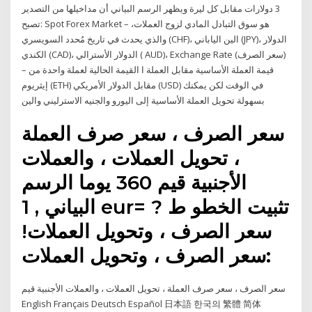
3 دولارات مقابل كل ليرة ويظهر الرسم البياني أن مداخيلها من التصدير
تصبح: Spot Forex Market – هو سوق التبادل المادي لزوج العملات،
والذي يحدث في تاريخ مُحدد السويسري (CHF)، الين الياباني (JPY)، الدولار
الكندي (CAD)، الدولار الأسترالي ( AUD)، Exchange Rate (سعر الصرف)
– قيمة العملة الأساسية مقابل العملة ا القيمة الحالية لعملة واحدة من
إيثريوم (ETH) مقابل الدولار الأمريكي (USD) في الوقت لكن يمكنك
بسهولة تحويل العملة الأساسية إلى اليورو والجنيه الاسترليني والين
سعر الصرف ، سعر صرف العملة
، تحويل العملات ، والعملات
الأجنبية قيم 360 يوما الرسم
البياني , 1 eur= ? تثبيت الخطو ط
سعر الصرف ، وتحويل العملات!
سعر الصرف ، وتحويل العملات:
سعر الصرف ، سعر صرف العملة ، تحويل العملات ، والعملات الأجنبية قيم
English Français Deutsch Español 日本語 한국의 繁體 简体