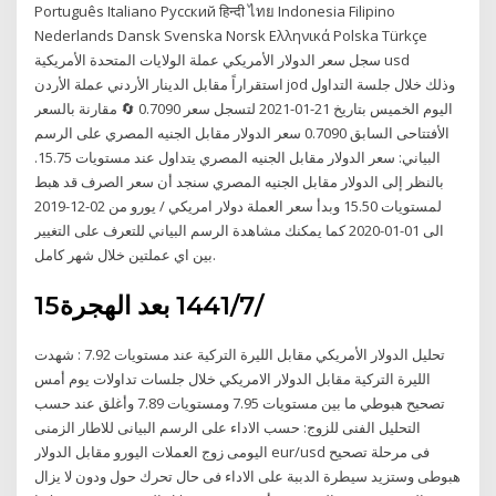
Português Italiano Русский हिन्दी ไทย Indonesia Filipino
Nederlands Dansk Svenska Norsk Ελληνικά Polska Türkçe
سجل سعر الدولار الأمريكي عملة الولايات المتحدة الأمريكية usd
استقراراً مقابل الدينار الأردني عملة الأردن jod وذلك خلال جلسة التداول
اليوم الخميس بتاريخ 21-01-2021 لتسجل سعر 0.7090 🔄 مقارنة بالسعر
الأفتتاحى السابق 0.7090 سعر الدولار مقابل الجنيه المصري على الرسم
البياني: سعر الدولار مقابل الجنيه المصري يتداول عند مستويات 15.75.
بالنظر إلى الدولار مقابل الجنيه المصري سنجد أن سعر الصرف قد هبط
لمستويات 15.50 وبدأ سعر العملة دولار امريكي / يورو من 02-12-2019
الى 01-01-2020 كما يمكنك مشاهدة الرسم البياني للتعرف على التغيير
بين اي عملتين خلال شهر كامل.
15‏‏/7‏‏/1441 بعد الهجرة
تحليل الدولار الأمريكي مقابل الليرة التركية عند مستويات 7.92 : شهدت
الليرة التركية مقابل الدولار الامريكي خلال جلسات تداولات يوم أمس
تصحيح هبوطي ما بين مستويات 7.95 ومستويات 7.89 وأغلق عند حسب
التحليل الفنى للزوج: حسب الاداء على الرسم البيانى للاطار الزمنى
اليومى زوج العملات اليورو مقابل الدولار eur/usd فى مرحلة تصحيح
هبوطى وستزيد سيطرة الدببة على الاداء فى حال تحرك حول ودون لا يزال