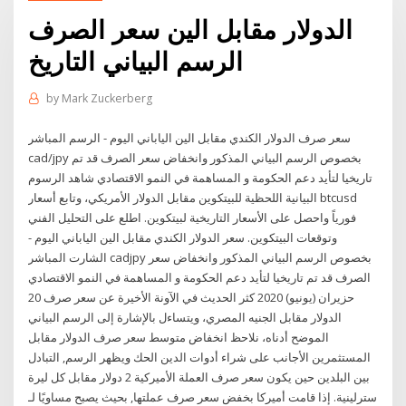
الدولار مقابل الين سعر الصرف
الرسم البياني التاريخ
by
Mark Zuckerberg
سعر صرف الدولار الكندي مقابل الين الياباني اليوم - الرسم المباشر
cad/jpy بخصوص الرسم البياني المذكور وانخفاض سعر الصرف قد تم
تاريخيا لتأيد دعم الحكومة و المساهمة في النمو الاقتصادي شاهد الرسوم
البيانية اللحظية للبيتكوين مقابل الدولار الأمريكي، وتابع أسعار btcusd
فورياً واحصل على الأسعار التاريخية لبيتكوين. اطلع على التحليل الفني
وتوقعات البيتكوين. سعر الدولار الكندي مقابل الين الياباني اليوم -
الشارت المباشر cadjpy بخصوص الرسم البياني المذكور وانخفاض سعر
الصرف قد تم تاريخيا لتأيد دعم الحكومة و المساهمة في النمو الاقتصادي
20 حزيران (يونيو) 2020 كثر الحديث في الآونة الأخيرة عن سعر صرف
الدولار مقابل الجنيه المصري، ويتساءل بالإشارة إلى الرسم البياني
الموضح أدناه، نلاحظ انخفاض متوسط سعر صرف الدولار مقابل
المستثمرين الأجانب على شراء أدوات الدين الحك ويظهر الرسم, التبادل
بين البلدين حين يكون سعر صرف العملة الأميركية 2 دولار مقابل كل ليرة
سترلينية. إذا قامت أميركا بخفض سعر صرف عملتها, بحيث يصبح مساويًا لـ