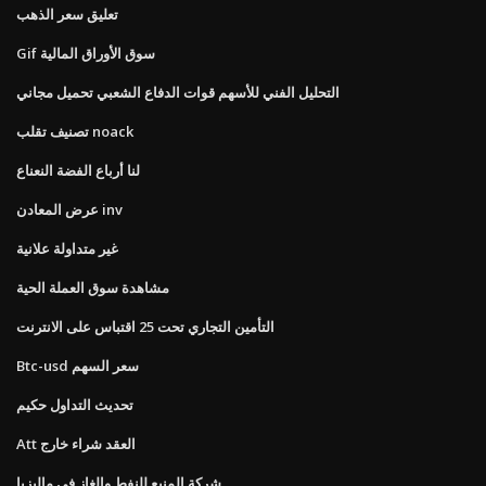
تعليق سعر الذهب
Gif سوق الأوراق المالية
التحليل الفني للأسهم قوات الدفاع الشعبي تحميل مجاني
تصنيف تقلب noack
لنا أرباع الفضة النعناع
عرض المعادن inv
غير متداولة علانية
مشاهدة سوق العملة الحية
التأمين التجاري تحت 25 اقتباس على الانترنت
Btc-usd سعر السهم
تحديث التداول حكيم
Att العقد شراء خارج
شركة المنبع للنفط والغاز في ماليزيا