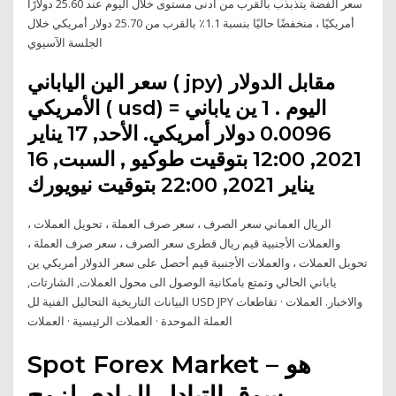
سعر الفضة يتذبذب بالقرب من أدنى مستوى خلال اليوم عند 25.60 دولارًا
أمريكيًا ، منخفضًا حاليًا بنسبة 1.1٪ بالقرب من 25.70 دولار أمريكي خلال
الجلسة الآسيوي
سعر الين الياباني ( jpy) مقابل الدولار
الأمريكي ( usd) اليوم . 1 ين ياباني =
0.0096 دولار أمريكي. الأحد, 17 يناير
2021, 12:00 بتوقيت طوكيو , السبت, 16
يناير 2021, 22:00 بتوقيت نيويورك
الريال العماني سعر الصرف ، سعر صرف العملة ، تحويل العملات ،
والعملات الأجنبية قيم ريال قطرى سعر الصرف ، سعر صرف العملة ،
تحويل العملات ، والعملات الأجنبية قيم أحصل على سعر الدولار أمريكي ين
ياباني الحالي وتمتع بامكانية الوصول الى محول العملات, الشارتات,
البيانات التاريخية التحاليل الفنية لل USD JPY والاخبار. العملات · تقاطعات
العملة الموحدة · العملات الرئيسية · العملات
Spot Forex Market – هو
سوق التبادل المادي لزوج