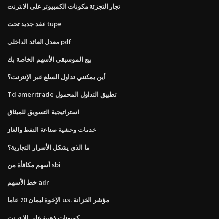
تجار التجزئة مكونات الكمبيوتر على الانترنت
عقد جديد تحت tupe
معدل العائد الداخلي pdf
بيع الموسيقى الأسهم الخاصة بك
أين يمكنني تداول السلع عبر الإنترنت؟
Td ameritrade تطبيق التداول المحمول
استراتيجية التسويق للميثاق
خدمات وحشية صناعة النفط والغاز
ما الذي يشكل الأسرار التجارية؟
أسهم مكافأة من sbi
خط الأسهم adr
الإخوة ليمان 20 عاما u.s. مؤشر الخزانة
كوبونات ذهبية على الانترنت