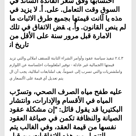
اﺣﺘﺴﺎﺑﻬﺎ وﻓﻖ ﺳﻌﺮ اﻟﻔﺎﺋﺪة اﻟﺴﺎﺋﺪ ﻓﻲ
اﻟﺴﻮق وﻗﺖ اﻟﺘﻌﺎﻣﻞ. ﻋﻠﻰ. أ. ﻻ ﻳﺰﻳﺪ ﻓﻲ
هﺬﻩ ﻳﺎ آﺎﻧﺖ ﻗﻴﻤﺘﻬﺎ ﺑﺠﻤﻴﻊ ﻃﺮق اﻻﺛﺒﺎت ﻣﺎ
ﻟﻢ ﻳﻨﺺ اﻟﻘﺎﻧﻮن. وأ. ﻳ. ﻘﺾ اﻻﺗﻔﺎق ﻓﻲ ﺗﻠﻚ
اﻻﻣﺎرة ﻗﺒﻞ ﻣﺮور ﺳﻨﺔ ﻋﻠﻰ اﻷﻗﻞ ﻣﻦ
ﺗﺎرﻳﺦ اﻧ
٢.٤.٣ تنفيذ سياسة عقود وأوامر الشراء الثابتة للسقف املالي والتي تزيد
قيمتها االجمالية غير عادلة - توفير املعلومات احلساسة عن اللوازم
واملشتريات والتي تسرب إلى عموماً، يف املتابعات املالية، يجب أن ال
يتم تعديل أي قيمة على األسعار ي
عليه طفح مياه الصرف الصحي، وتسرّب
المياه في الأقسام والإدارات، وانتشار
البكتيريا قد يقول قائل: "إن مشكلة عقود
الصيانة والنظافة تكمن في صياغة العقود
نفسها من قيمة العقد، وفي الغالب يتم
التنصل من هذه الاتفاقيات من قبل