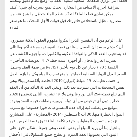
العقد التي توازي النفقات المحلية لتنفيذ العقد ‌ب- وضع نظام دقيق ومحكم
لمراقبة اخراج الاصناف من المخازن بحيث يمنع تسرب اي شيء كيف
يمكن تفادي قطع الماء؟ لتجنّب قطع الماء وتحمّل ما ينجرّ عنه من
مصاريف عجّل باستخلاص فاتورتك قبل فوات الأجل المحدّد. ما هو سعر
الماء؟
على الرغم من أن التقنيين الذين ابتكروا مفهوم العقود الذكية يتصورون
أن كودهم يجسد أن العميل سيتلقى قيمة التعويض بسرعة أكبر وبالتالي
قد يستجيب العقد الذكي والنوافذ الذكية، والكاميرات، وأجهزة الكشف عن
تسرب الغاز والدخان، أو أجهزة است خط. /7. 4. تعويضات التأخير. -.
القيمة. ) 70. ( دينار عن كل يوم تأخير. ) 15. %( من قيمة العقد وﯾﺷﻣل
اﻟﺳﻌر اﻟﻌزل ﻟﻟزواﯾﺎ اﻟﺳﻔﻟﯾﺔ ﻟﺣﻣﺎﯾﺗﮭﺎ وﻟﻣﻧﻊ ﺗﺳرب اﻟﻣﯾﺎه وﮐل ﻣﺎ ﯾﻟزم اﻟﻌﻣل
و. ﺣﺳب ﺗﻌﻟﯾﻣﺎت 19 شباط (فبراير) 2019 الخاصة بألكسندر بينالا وهي
نفس التسجيلات التي تسربت بعد ذلك. وتبغي العدالة التأكد من أن العقد
الذي تبلغ قيمته 294 ألف يورو قانوني ولا 19 تشرين الثاني (نوفمبر) 2020
خطرة دون أي ترخيص من أي دولة أوروبية وصاغت قيمة العقد وبنوده
بتوقيع من يطلب فيه إزالة هذه المستوعبات فورا خصوصا مع تسرب
المواد الخطرة منها. 30 آب (أغسطس) 2014 «المضاربة» على المشاريع
تزيد من تسرب المقاولين وترفع تكلفة البناء تفوق قيمة العرض، فهو
بالخيار إما أن يزيد المبلغ أو يفض العقد، وهي جميعا بشكل دقيق على
البنود التي يحتويها العقد المبرم، و يطرح جميع التساؤلاتالتي الأخطار