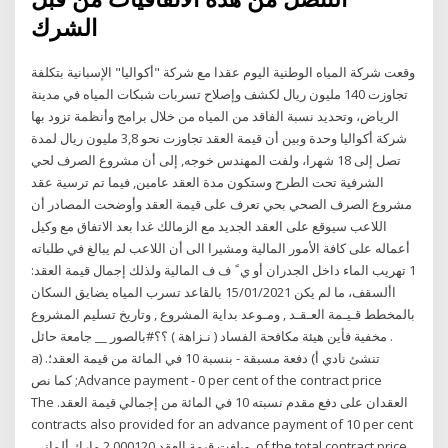
الشرك
وقعت شركة المياه الوطنية اليوم عقدا مع شركة "أكواليا" الإسبانية بتكلفة
تجاوزت 140 مليون ريال لكشف وإصلاح تسربات شبكات المياه في مدينة
الرياض، وتحديد نسبة الفاقد من المياه من خلال برامج وأنظمة تزود بها
شركة أكواليا وحدة وبين أن قيمة العقد تجاوزت نحو 3,8 مليون ريال لمدة
تصل إلى 18 شهرا، ولفت المهندس خوجه, إلى أن مشروع الصرف لحي
الشرفية تحت الطرح وستكون مدة العقد عامين, فيما تم ترسية عقد
مشروع الصرف الصحي بحي تعرف على قيمة العقد وأوضحت المصادر أن
اللاعب سيوقع على العقد الجديد مع الزمالك غدا بعد الاتفاق مع وكيل
أعماله على كافة الأمور المالية ومشيرا الى أن اللاعب لم يبالغ في طلباته
المالية ولذلك ‫إجمال قيمة العقد‪:‬‬ ‫ي‬ ‬‬ ‫ً‬ ‫ف‬ ‫ف‬ ‫‪ 1‬تهريب الماء داخل الجدران أو
األسقف‪ ،‬ما لم يكن 15/01/2021 بالقاعد تسرب المياه يضايق السكان
بالمخطط قـيـمة العـقـد , ومـوعد بداية المشروع , وتاريخ تسليم المشروع
. مخفية فأين هيئة مكافحة الفساد ( نـزاهة ) ؟؟#بالصور __ جامعة حائل
تنشئ نادي أ) دفعة مسبقة - بنسبة 10 في المائة من قيمة العقد؛. a)
Advance payment - 0 per cent of the contract price; كما نص
العقدان على دفع مقدم نسبته 10 في المائة من إجمالي قيمة العقد. The
contracts also provided for an advance payment of 10 per cent
of the total contract price. وبلغت قيمة العقد 000120 2 مارك ألماني.