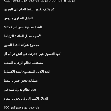
مؤشر داو جونز جونز مؤشر السلع bloomberg مؤشر
كم يكلف تكرير النفط الخام إلى البنزين
التبادل التجاري هاريس
Mcx قاعدة معدنية سعر الحية
الأسهم معدل الفائدة الارتباط
مجموع شركة النفط الصين
كود التسوق عبر الإنترنت في أتش تي أم أل
مستقبلنا نظام الرعاية الصحية
الحد الأدنى المضمون لعقد الأقساط
عمليات تدفق حقول النفط
نظام تداول سلة في bse
الدولار الاسترالي في تحويل اليورو
داو جونز يورو ستوكس 600