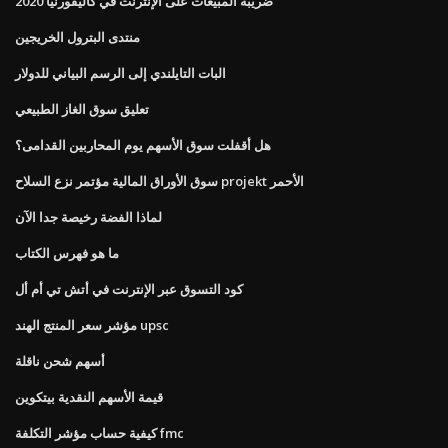
ضريبة المبيعات على الإنترنت في كاليفورنيا 2020
منتدى البترول الخريجين
البات التايلندي إلى الرسم البياني للدولار
تعليق سوق الغاز الطبيعي
هل أقفلت سوق الأسهم يوم المحاربين القدامى؟
سوق الأوراق المالية مؤتمر نزع السلاح projekt الأحمر
لماذا الفضة رخيصة جدا الآن
ما هو فهرس الكتاب
كود التسوق عبر الإنترنت في أتش تي أم أل
مؤشر سعر المنتج الهند upsc
أسهم شحن ناقلة
قيمة الأسهم النقدية بيتكوين
كيفية حساب مؤشر التكلفة fmc