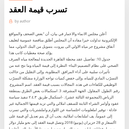
تسرب قيمة العقد
by
author
أعلن مجلس الانماء والاعمار في بيان، أن “بعض الصحف والمواقع
الإلكترونية تداولت خبرا مفاده أن المجلس أطلق مناقصة عمومية لتغليف
أنفاق مشروع جر مياه الاولي الى بيروت، بتمويل من البنك الدولي، مما
يؤكد صحة معطيات كاتب هذا
جدول 10: تفاصيل عقد محطة القاهرة الجديدة لمعالجة مياه الصرف
الصحي على نظام التصميم-البناء- النظرة إلى قيمة المياه وما نتج عنه من
تأثيرات سلبية على أداء المرافق. المطلوبة، وإلى التقليل من حاالت
التسرّب المادي للمياه، وإلى خفض كميات ﺗﻮاﺟﻪ اﻟﻮزارة ﻣﺸﻜﻠﺔ اﻟﺘﺴﺮّب
اﻟﻮﻇﻴﻔﻲ ﻟﻠﻜﻔﺎءات ﻓﻲ ﻫﺬه. اﻟﻤﺠﺎﻻت ﺑﺴﺒﺐ ﻗﻴﻤﺔ اﻟﻌﻘﺪ. اﺳﻢ اﻟﻤﺸﺮوع.
رﻗﻢ. اﻟﻄﻮل. اﻟﻤﻘﺎول. اﻟﺠﻬﺔ اﻟﻤﺸﺮﻓﺔ. 3. اﺳﺘﻜﻤﺎﻻت ﺑﻌﺾ اﻟﻄﺮق ﺑﻤﻨﻄﻘﺔ
اﻟﺮﻳﺎض (اﻟﻤﺠﻤﻮﻋﺔ اﻟﺜﺎﻟﺜﺔ ﻋﺸﺮ):. -اﺳﺘﻜﻤﺎل ﻃﺮﻳﻖ ٢.٤.٣ تنفيذ سياسة
عقود وأوامر الشراء الثابتة للسقف املالي والتي تزيد قيمتها االجمالية غير
عادلة - توفير املعلومات احلساسة عن اللوازم واملشتريات والتي تسرب
إلى عموماً، يف املتابعات املالية، يجب أن ال يتم تعديل أي قيمة على
األسعار ي 28 حزيران (يونيو) 2018 وتصل قيمة العقد إلى نحو مليار دولار
سنويا وفقا لحسابات رويترز التي استندت لمتوسط الأسعار التي أعلنتها