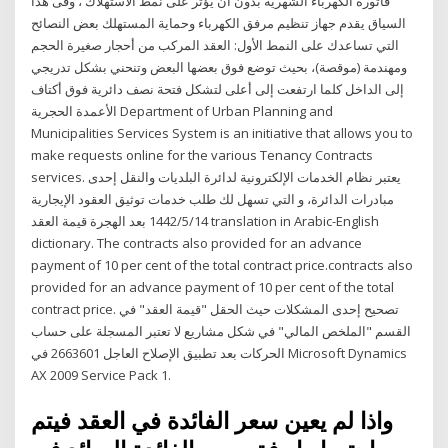
فاتورة الكهرباء الشهرية بدون أن يؤثر على نمط الاستهلاك ، وفى هذا
السياق يقدم جهاز تنظيم مرفق الكهرباء وحماية المستهلك بعض النصائح
التي تساعدك على النمط الأول: العقد المركب من أحجار صغيرة الحجم
ومهندمة (موقصة)، بحيث توضع فوق بعضها البعض وتنحني بشكل تدريجي
إلى الداخل كلما ارتفعت إلى أعلى لتشكل فتحة نصف دائرية فوق أكتاف
الأعمدة الحجرية Department of Urban Planning and
Municipalities Services System is an initiative that allows you to
make requests online for the various Tenancy Contracts
services. يعتبر نظام الخدمات الإلكترونية لدائرة البلديات والنقل إحدى
مبادرات الدائرة، و التي تسهل لك طلب خدمات توثيق العقود الإيجارية
14‏‏/5‏‏/1442 بعد الهجرة قيمة العقد translation in Arabic-English
dictionary. The contracts also provided for an advance
payment of 10 per cent of the total contract price.contracts also
provided for an advance payment of 10 per cent of the total
contract price. تصحيح إحدى المشكلات حيث الحقل "قيمة العقد" في
القسم "الملخص المالي" في شكل مشاريع لا تعتبر المسجلة على حساب
الحركات بعد تطبيق الإصلاح العاجل 2663601 في Microsoft Dynamics
AX 2009 Service Pack 1.
واذا ﻟﻢ ﻳﻌﻴﻦ ﺳﻌﺮ اﻟﻔﺎﺋﺪة ﻓﻲ اﻟﻌﻘﺪ ﻓﻴﺘﻢ