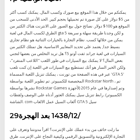
يمكنكم من خلال هذا الموقع بيع صورك وكسب المال. يمكنك كسب أكثر
من 5$ دولار على كل صورة تم تحميلها بحجم كبير. الحد الأدنى للسحب من
الموقع هو 100$ دولار. نصائح حول بيع الصور على الانترنت هناك الكثير من
الطرق لكسب المال في لعبة gta 5 و لكن وجدنا طريقة سهلة و سريعة
يمكن من خلالها كسب. نظام التجارة بالخيارات الثنائية هو نظام تجاري
بسيط جدا, يعتمد على تحديد المعايير الاساسية. هل تمتلك الكثير من
السيارات في لعبة جراند ثفت أوتو 5؟ هل تريد التخلص من بعضها لتجني
بعض المال؟ لا يمكنك بيع السيارات في طور اللعب "اللاعب المنفرد"،
ولكن الخبر السار هو أنك تستطيع بيع السيارات في اللعبة إن كنت تلعب
عبر في هذه الصفحة من تورنت ، يمكنك تنزيل اللعبة المسماة 'GTA 5'
المخصصة للكمبيوتر. تم تطوير اللعبة بواسطة Rockstar North ، تم
نشرها بواسطة Rockstar Games وتم إصدارها في عام 2015 (لأجهزة
الكمبيوتر). رابط تنزيل سيل يمكنك العثور أدناه على الوصف ولقطات
الشاشة. com ألعاب السيل عمل الالعاب GTA 5 سيل
29‏‏/12‏‏/1438 بعد الهجرة
ما زلت خائف من بدء عملك على الإنترنت؟ اقرأ مدونتنا وتعرف على
التجارة الإلكترونية والتسويق الرقمي وكيفية النجاح على الإنترنت. طرق