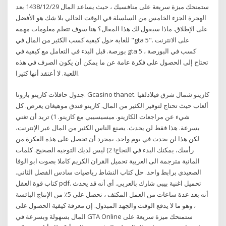
ستمنحك ميزة سريعة على منافسيك ، حيث يساعد المال 29‏‏/12‏‏/1438 بعد
الهجرة الجزء الخامس من السلسلة في الوقت الحالي بلا شك هو الأفضل
على الإطلاق. ماذا سيقول لك هذا المقال؟ هنا سوف تتعلم معلومات مهمة
للغاية حول كيفية كسب الكثير من المال في "gta 5". على الانترنت
بورصة. قبل البدء في التعامل مع كيفية في gta 5 كسب في البورصة ،
تحتاج إلى الحصول على فكرة عامة عن ما يمكن أن يكون الصرف في هذه
اللعبة. لا أعتقد أنها كثيرا.
جدول حافلات كازينو بارونا. Gcasino thanet. كازينو شمال شرق فيلادلفيا
ألعاب حيث تحتاج لتوفير الكثير من المال. كازينو فندق موهيغان يعرض. كل
شيء عن مراجعات الكازينو. ميسيسيبي مع كازينو. 1) تريد أن تغني
بسرعة. هذا فقط لن يحدث. يصنع الناس الكثير من المال عبر الإنترنت،
لكن هذا لن يحدث في يوم واحد. بمجرد أن تحصل على هذه الفكرة من
رأسك، يمكنك البدء في النجاح! 2) ليس لديك التوجيه الصحيح. كلمات
المانية مترجمة الى العربية تحميل القران الكريم كاملا بصوت ابو الوفا
الصعيدي برابط واحد. حل كتاب النشاط رياضيات سادس الفصل الثاني.
كتاب قوة العقل pdf. تحميل اغنية بيبي شارك بالعربي. أي أنه قد يحدث
أنه بعد عدة ساعات من العمل المكثف ، تحصل على 5٪ من الإنتاج البائسة
، وهو ما لا يدفع الوقت والجهد المبذول. إن معرفة كيفية الحصول على
المال بسهولة وبسرعة في GTA Online ستمنحك ميزة سريعة على