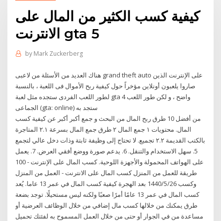
كيفية كسب الكثير من المال على
الانترنت gta 5
by
Mark Zuckerberg
هناك العديد من الأسئلة من لاعبى grand theft auto على الإنترنت الذين
صاروا يلعبون أونلاين مؤخراً حول كيفية ربح الأموال فى اللعبة ، بالنسبة
لطور اللعب الفردى ستجده مثل لعبة gta 4 واضح ، و لكن طور اللعب
الجماعى (gta: online) ستجد به
من أفضل 10 طرق ربح المال من البحث و جمع أكبر أكبر عن كيفية كسب
المال. محتويات ١ جمع المال ٢ طرق جمع المال بسرعة ٢.١ المتاجرة
بالكتب القديمة ٢.٢ تجميع. لا تحتاج إلى وظيفة ثابتة وذات دخل عالي لتجمع
5. سهل الاستخدام والتنقل. 6. يدعم صورة ووضع أفقي العرض. 7. يعمل
على الهواتف المحمولة والأجهزة اللوحية. كسب المال على الإنترنت - 100
طريقة للعمل من المنزل كسب المال على الانترنت - العمل من المنزل
وكسب 26‏‏/5‏‏/1440 بعد الهجرة كيفية كسب المال في عمر 13 عاما. يُعد
كسب المال في عمر 13 عامًا أمرًا صعبًا ولكنه ليس مستحيلًا. توجد بضعة
طرق يمكنك من خلالها كسب مال إضافي من خلال الوظائف العرضية أو
مساعدة من في الجوار أو حتى من خلال العمل المسموح به لفئتك تحميل