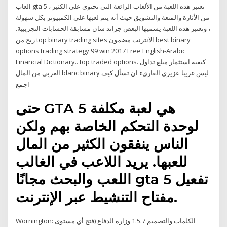
العاب gta 5 ، تعتبر هذه اللعبة من الألعاب الرائعة التي تحتوي علي الكثير
من الأثارة والمتعة والتشويق حيث أنه يتم لعبها علي الكمبيوتر بكل سهولة
، وتعتبر هذه اللعبة يسميها البعض جراند سان مسابقة الحسابات التجريبية.
ربح من top binary trading sites الانترنت مضمون best binary
options trading strategy 99 win 2017 Free English-Arabic
Financial Dictionary.. top traded options. كيفية استثمار مبلغ تداول
العربي من المال blanc binary ليس غريبا عزيزي القارىء ان تسأل كيف
اجمع
حتى GTA 5 هي لعبة مكلفة
لوحدة التحكم الخاصة بهم ولكن
الناس ينفقون الكثير من المال
للعبها. يريد اللاعب في الغالب
اللعب والبحث مجانًا gta 5 تفعيل
مفتاح التنشيط عبر الإنترنت.
Wornington: الكلمات والتصميم 1.5.7 وزارة الدفاع (فتح أي مستوى