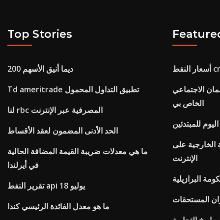
Top Stories
Feature
200 ديما أنيق الأسهم
مان الاجتماعي
Td ameritrade تطبيق التداول المحمول
الخاص بي
لنا rbc المصرفية عبر الإنترنت
ليوم للمبتدئين
الحد الأدنى المضمون لعقد الأقساط
الخارجية على
ما هي معدلات ضريبة القيمة المضافة الحالية
الإنترنت
في أيرلندا
ومة البرازيلية
تقرير النفط api يوليو 18
ان المستحقات
ما هو معدل الفائدة الرئيسي كندا