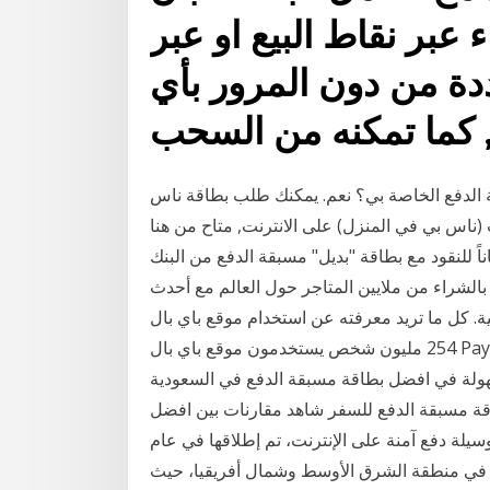
 عبر نقاط البيع او عبر
ددة من دون المرور بأي
 كما تمكنه من السحب
الدفع الخاصة بي؟ نعم. يمكنك طلب بطاقة ناس
اس بي في المنزل) على الانترنت, متاح من هنا
ناً للنقود مع بطاقة "بديل" مسبقة الدفع من البنك
بالشراء من ملايين المتاجر حول العالم مع أحدث
ا تريد معرفته عن استخدام موقع باي بال PayPal. هُناك سبب يجعل حوالي
254 مليون شخص يستخدمون موقع باي بال PayPal في تعاملاتهم المالية عبر الإنترنت. ومن الواضح أن ذلك
هولة في افضل بطاقة مسبقة الدفع في السعودية
بطاقة مسبقة الدفع للسفر شاهد مقارنات بين افضل
لة دفع آمنة على الإنترنت، تم إطلاقها في عام
كبر في منطقة الشرق الأوسط وشمال أفريقيا، حيث