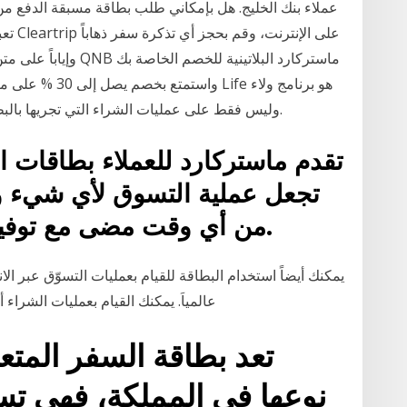
عملاء بنك الخليج. هل بإمكاني طلب بطاقة مسبقة الدفع م
تعبئة
وإياباً على متن خطوط 
واستمتع بخصم يصل
متكامل يمنحك نقاطاً على علاقتك مع QNB وليس فقط على عمليات الشراء التي تجريها بالبطاقة.
تقدم ماستركارد للعملاء بطاقات 
تجعل عملية التسوق لأي شيء 
من أي وقت مضى مع توفير مزيدٍ من السلامة والأمان.
عالمياَ. يمكنك القيام بعمليات الشراء أو السحب النقدي في كافة الأماكن التي تُقبل فيها
تعد بطاقة السفر المتع
نوعها في المملكة، فهي تس