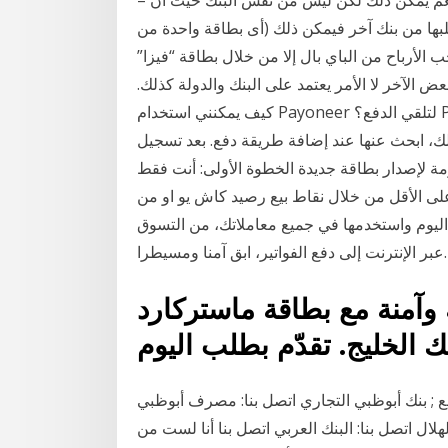
– هل يمكن الحصول علي أكثر من بطاقة فيزا/ماستركارد؟ نعم يمكن ذلك لكن ليس من نفس البنك حيث أن
بها من بنك آخر فيمكن ذلك (أى بطاقة واحدة من
ب الأرباح من الباي بال إلا من خلال بطاقة “فيزا”
ض الآخر لا الأمر يعتمد على البنك والدولة كذلك.
كيف يمكنني استخدام Payoneer لتلقي الدفع؟ Payoneer متاحة كطريقة دفع لدى Airbnb في بعض
 لك، ابحث عنها عند إضافة طريقة دفع. بعد تسجيل
زمة لإصدار بطاقة جديدة الخطوة الأولى: أنت فقط
صيد حسابك على كاش يو بقيمة 10 دولار على الأقل من خلال نقاط بيع رصيد كاش يو او من
ليوم واستخدمها في جميع معاملاتك، من التسوق
عبر الإنترنت إلى دفع الفواتير، ابق آمنا ومسيطرا.
وآمنة مع بطاقة ماستركارد
ع ; بنك أبوظبي التجاري اتصل بنا: مصرف أبوظبي
ل اتصل بنا: البنك العربي اتصل بنا أنا لست من