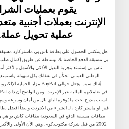
يقوم بعمليات الشراء
الإنترنت بعملات أجنبية متع
عملية تحويل عملة,
هل يمكنني الحصول على بطاقة ناس بي ماستركارد مسبقة 
بي مسبقة الدفع الخاصة بك ببساطة عن طريق إكمال طلب (ن
ناس بي إستمتع بتجربة البديل الأذكى والأسهل والأكثر أما
الوطني العماني. تحكّم في نفقاتك بكل سهولة واستمتع 
مزايا الحماية الإلكترونية. كل م
السبب يندرج تحت ما يُوفره الباي بال من أمان وسرعة وس
فيزا او ماستر كارد ، لـ الشراء من الانترنت وايضاً افضل 
بطاقات مسبقة الدفع في السعودية بطاقات كاش يو هي وسي
2002 من قبل شركة مكتوب.كوم، وهي الآن الأولى والأ