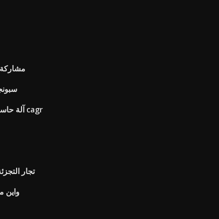
مشاركة ا
سبونجب
آلة حاسبة القيمة المستقبلية على أساس cagr
تجار التجزئ
واين 