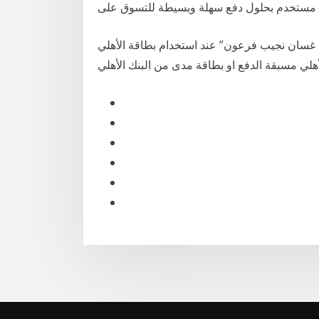
تع بخصم 20% من “مستشفى غسان نجيب فرعون” عند استخدام بطاقة الأهلي