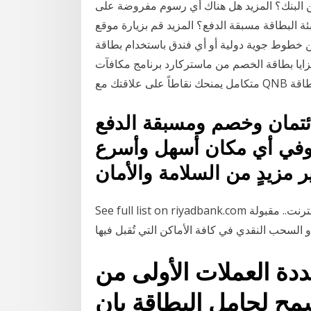
ن البنك؟ المزيد هل هناك أي رسوم مفروضة على
 البطاقة مسبقة الدفع؟ المزيد قم بزيارة موقع Cleartrip على الإنترنت، وقم بحجز أي تذكرة سفر ذهاباً
جوية دولية أو أي فندق باستخدام بطاقة QNB ماستركارد البلاتينية للخصم الخاصة بك
 إلى 30 % على مزايا بطاقة الخصم من ماستركارد برنامج مكافآت Life هو برنامج ولاء
ائتمان وخصم ومسبقة الدفع
وفي أي مكان أسهل وأسرع
See full list on riyadbank.com يمكنك أيضاً استخدام البطاقة للقيام بعمليات التسوّق عبر الانترنت.. مقبولة
ددة العملات الأولى من
مح لحامل البطاقة بان