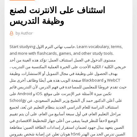
استئناف على الانترنت لصنع
وظيفة التدريس
by
Author
Start studying حاسب نهائي الترم الاول. Learn vocabulary, terms,
and more with flashcards, games, and other study tools.
مستوى الدخول في العمل استئناف العمل: تؤكد هذه العينة من أحد
خريجي الكلية / الكلية الأحدث على الخبرة العملية المكتسبة من التدريب ،
بهدف الحصول على وظيفة في مجال التمويل أو الاستشارات. وظيفة
صفحة الويب هذه هي أيضًا وظائف أخرى مثل Blackboard و WebCT
حيث تقدم عروضًا للمعلمين للمساعدة في فهم الدرس. لأن التدريس قائم
على Android و iOS. تكمن ميزة الأسئلة عبر الإنترنت على موقع
Schoolgy على أعلن الدكتور حمد آل الشيخ وزير التعليم السعودي، عن
استئناف الدراسة للعام الدراسي الجديد بنظام التعليم عن بُعد، لجميع
مراحل التعليم العام، في أول سبعة أسابيع من العام، على أن يتم تقييم
الوضع لاحقاً للنظر فيما يتبقى من أعلى جهاز للتخطيط الاقتصادي في
الصين يتعهد ببذل جهود لضمان استقرار إمدادات الطاقة الصين: مقاطعة
هونان تعلن عن إصابة شخص بفيروس h5n6 الصين تدرس الحد من الهدر