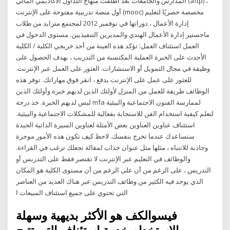
المدارس والجامعات بعد أطلقت منهاج التداول الأكاديمي المالي (aftp) ،
أول منصة تدريبية مفتوحة على الإنترنت (mooc) مخصصة حصريًا لتعليم
إدارة الأعمال ، دوراتها في نوفمبر 2012 لمجتمع متزايد من طلاب
ماجستير إدارة الأعمال الهندي والمديرين التنفيذيين. مستوى الدخول في
العمل استئناف العمل: تؤكد هذه العينة من أحد خريجي الكلية / الكلية
الأحدث على الخبرة العملية المكتسبة من التدريب ، بهدف الحصول على
وظيفة في مجال التمويل أو الاستشارات. العثور على العمل عبر الإنترنت.
للعثور على عمل على الإنترنت يدفع ، انقر فوق مهاراتك. توفر هذه
الوظائف طريقة للعمل من المنزل لأولئك الذين لديهم خبرة وأولئك الذين
ليس لديهم الخبرة. خذ درجة mfa لممارسة الفنون الاجتماعية والبيئية
لتعلم كيفية استخدام الفن للاستجابة بفعالية للمشكلات الاجتماعية والبيئية.
استئناف عناوين العناوين بعض الأمثلة لعناوين السيرة الذاتية الجيدة
ستساعدك عندما تخرج بنفسك. لاحظ كيف تكون هذه الأمور موجزة
وجاذبة للانتباه ، مثلها مثل عنوان جذاب لمقالة تجعلك ترغب في القراءة.
والوظائف في التعليم عبر الإنترنت لا تقتصر فقط على التدريس أو
التدريس ، على الرغم من أن على الرغم من أن مستوى الكلية هو المكان
الذي يوجد فيه الكثير من وظائف التدريس عبر هناك العديد من العناصر
التي تحتوي على جميع استئناف المبيعات ا
فيسوالكف هو الأكثر بديهية وسهلة