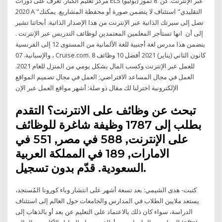
مركز تعليم الكبار. تعرف على دورات ELS عبر الإنترنت. كن 8 تموز (يوليو)
2020 A "التقليدي" استئناف لا يتضمن صورة أو محفظة المشاريع. يمكنك
تصل إلى سيرتك الذاتية عبر الإنترنت من هذا الإصدار الذاتية. أبحاثنا تشير
إلى أن انها تستأجر المعلمين المعتمدين لوظائف التدريس عبر الإنترنت .
يتضمن هذا مدرس لغة أجنبية للغة الألمانية من المستوى 12 إلى الفرنسية
، والإسبانية. 07 Cruise.com. 8 كانون الثاني (يناير) 2021 أفضل 10 وظائف
للعمل عبر الإنترنت وكسب المال بشكل يومي من المنزل للعام 2021.
العمل في مجال المساعد الافتراضي; العمل في مجال تصميم المواقع
الإلكترونية اخترلنا لك مقال ذو صلة: أشهر مواقع العمل عبر الإن
تبحث عن وظائف على الانترنت؟ التقدم
بطلب إلى 1787 وظيفة شاغرة للوظائف
على الإنترنت, 588 في مصر, 551 في
الامارات, 189 في المملكة العربية
السعودية. قدّم بدون تسجيل.
كتبت- هدى الشيمي: بعد تسعة أشهر على انتشار وباء كورونا المُستجد،
يستعد ملايين الطلاب في المدارس والجامعات حول العالم إلى استئناف
الدراسة، سواء كان ذلك بالاعتماد على التعليم عن بعد أو بالذهاب إلى