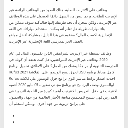
وظائف على الانترنت للطلبة. هناك العديد من الوظائف الرائعة عبر
الإنترنت للطلاب. وربما ليس من السهل دائمًا الحصول على هذه الوظائف
عبر الإنترنت ، ولكن بمجرد أن تجد طريقك إليها فبالتأكيد سوف تتمكن من
بناء مهارات طويلة هل تعلم أنه يمكنك استخدام مهاراتك في اللغة
الإنجليزية لكسب المال؟ سنقوم في هذا الدليل بمشاركة أفضل مواقع
العمل الحر لمدرسي اللغة الإنجليزية عبر الإنترنت.
وظائف بسيطة عبر الإنترنت للمراهقين الذين يكسبون المال في عام
2020. وظائف عبر الإنترنت للمراهقين: هل كنت تعتقد أن كونك في
المدرسة الثانوية أو مراهقًا يمنعك من العمل؟ على الاطلاق. تحميل برنامج
Rufus 2021 لحرق نسخ الويندوز على الفلاشة USB كامل مجانا. برنامج
Rufus احدث اصدار برابط مباشر اقوي برامج حرق الويندوز علي فلاشة
اوالممري وصف البرنامج هو برنامج مجاني صغير… 05 مايو 2020 أهمية
الانترنت في حقل التدريس :للانترنيت أهمية كبيرة من الناحية التربوية في
المدارس فهي تسمح للمعلمين متابعة الأخبار العالمية من جهة ، والحصول
على برامج تربوية من جهة أخرى ، ويمكن للمعلم أن