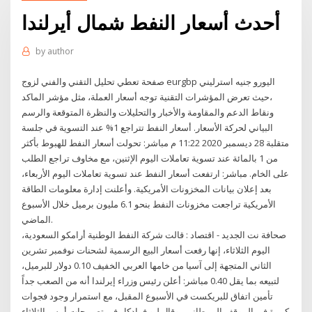
أحدث أسعار النفط شمال أيرلندا
by
author
صفحة تعطي تحليل التقني والفني لزوج eurgbp اليورو جنيه استرليني
،حيث تعرض المؤشرات التقنية توجه أسعار العملة، مثل مؤشر الماكد
ونقاط الدعم والمقاومة والأخبار والتحليلات والنظرة المتوقعة والرسم
البياني لحركة الأسعار. أسعار النفط تتراجع 1% عند التسوية في جلسة
متقلبة 28 ديسمبر 2020 11:22 م مباشر: تحولت أسعار النفط للهبوط بأكثر
من 1 بالمائة عند تسوية تعاملات اليوم الإثنين، مع مخاوف تراجع الطلب
على الخام. مباشر: ارتفعت أسعار النفط عند تسوية تعاملات اليوم الأربعاء،
بعد إعلان بيانات المخزونات الأمريكية. وأعلنت إدارة معلومات الطاقة
الأمريكية تراجعت مخزونات النفط بنحو 6.1 مليون برميل خلال الأسبوع
الماضي.
صحافة نت الجديد - اقتصاد : قالت شركة النفط الوطنية أرامكو السعودية،
اليوم الثلاثاء، إنها رفعت أسعار البيع الرسمية لشحنات نوفمبر تشرين
الثاني المتجهة إلى آسيا من خامها العربي الخفيف 0.10 دولار للبرميل،
لتبيعه بما يقل 0.40 مباشر: أعلن رئيس وزراء إيرلندا أنه من الصعب جداً
تأمين اتفاق للبريكست في الأسبوع المقبل، مع استمرار وجود فجوات
كبيرة في الموقف البريطاني.. وقال ليو فرادكار في تصريحات أمس الثلاثاء