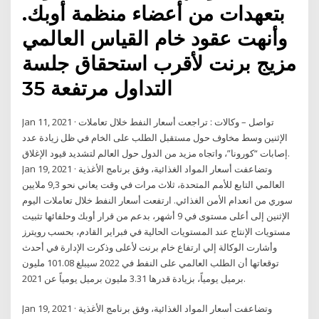
بتعهدات من أعضاء منظمة أوبك.
وأنهت عقود خام القياس العالمي
مزيج برنت لأقرب استحقاق جلسة
التداول مرتفعة 35
Jan 11, 2021 · تواصل – وكالات : تراجعت أسعار النفط خلال تعاملات
الإثنين وسط مخاوف حول مستقبل الطلب على الخام في ظل زيادة عدد
إصابات “كورونا”، واتجاه مزيد من الدول حول العالم لتشديد قيود الإغلاق.
Jan 19, 2021 · وتضاعفت أسعار المواد الغذائية، وفق برنامج الأغذية
العالمي التابع للأمم المتحدة، ثلاث مرات في وقت يعاني نحو 9,3 ملايين
سوري من انعدام الأمن الغذائي. ارتفعت أسعار النفط خلال تعاملات اليوم
الإثنين إلى أعلى مستوى في 9 أشهر، بدعم من قرار أوبك وحلفائها تثبيت
مستويات الإنتاج عند المستويات الحالية في فبراير القادم، بحسب رويترز
وأشارت الوكالة إلي ارتفاع خام برنت لأعلى وذكرت الإدارة في أحدث
توقعاتها أن الطلب العالمي على النفط في 2022 سيبلغ 101.08 مليون
برميل يومياً، بزيادة قدرها 3.31 مليون برميل يومياً عن 2021.
Jan 19, 2021 · وتضاعفت أسعار المواد الغذائية، وفق برنامج الأغذية