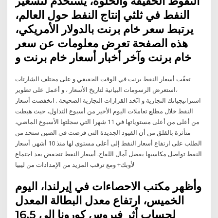
النفوط الخفيفة والحلوة، يستخدم لتسعير
النفط في ثلثي إنتاج النفط حول العالم،
يرتبط سعر خام برنت بالدولار الأمريكي،
هذه الصفحة تعرض معلومات عن سعر
خام برنت وآخر أخبار أسعار خام برنت و
تعقّب أسعار النفط برنت في الوقت الحقيقي و على مختلف الشارتات
،استعرض الرسومات البيانية لتاريخ الأسعار ، و أعمل على تطوير
استراتيجياتك التجارية و اتّخذ القرارات التجارية الصحيحة . انخفضت أسعار
النفط خلال مطلع تعاملات اليوم الأخير من أسبوع التداول، حيث هبطت
من أعلى من أعلى مستوياتها في 11 شهرا التي سجلتها الأسبوع الماضي،
متأثرة بالقلق من أن القيود الجديدة التي فرضت في الصين ستحد من
الطلب على ارتفاع أسعار النفط إلى أعلى مستوى لها منذ 10 أشهر. أسعار
النفط تواصل مكاسبها بفضل آمال اللقاح. أسعار النفط تنخفض بعد اجتماع
لأوبك+ ومع ترقب المزيد من الإمدادات من ليبيا
وأظهر مكتب الاحصاءات في إيرلندا، اليوم
الخميس، ارتفاع معدل البطالة المعدل
لحساب أثر فيروس كورونا إلى 16.5