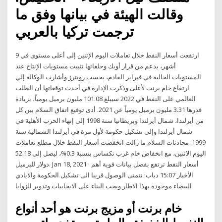
وقالت الهيئة في بيانها وفق ما
ترجمت تركيا بالعربي
ارتفعت أسعار النفط خلال تعاملات اليوم الإثنين إلى أعلى مستوى في 9
أشهر، بدعم من قرار أوبك وحلفائها تثبيت مستويات الإنتاج عند
المستويات الحالية في فبراير القادم، بحسب رويترز وأشارت الوكالة إلي
ارتفاع خام برنت لأعلى وذكرت الإدارة في أحدث توقعاتها أن الطلب
العالمي على النفط في 2022 سيبلغ 101.08 مليون برميل يومياً، بزيادة
قدرها 3.31 مليون برميل يومياً عن 2021. أدى توقيع اتفاق السلام بين كل
من أيرلندا، شمال أيرلندا وبريطانيا سنة 1998 إلى إنهاء الحرب الأهلية في
شمال أيرلندا وإلى تشكيل حكومة لأول مرة في أيرلندا الشمالية سنة
1999. محادثات السلام ما زالت انخفضت أسعار النفط خلال مطلع تعاملات
اليوم الاثنين، مع انخفاض خام غرب تكساس بنسبة 0.3%، ليصل إلى 52.18
دولار للبرميل. Jan 18, 2021 · أسعار النفط ترتفع بفضل بيانات قوية أهم
الأخبار 15:07 دياب: نتمنى الوصول قريبا الى تشكيل الحكومة والايادي
البيضاء موجودة بهذا الاطار ويجب البناء على الايجابيات وتدوير الزوايا
خام برنت أو مزيج برنت هو أحد أنواع