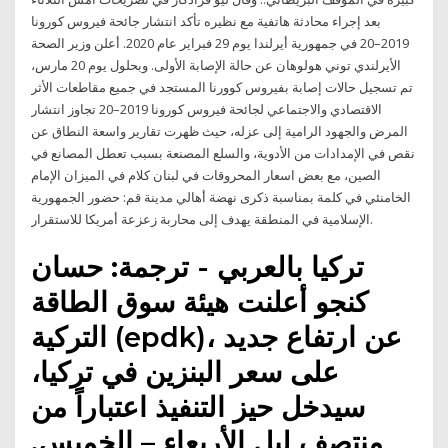
بعد إجراء محادثة هاتفية مع نظيره تأكد انتشار جائحة فيروس كورونا
2019–20 في جمهورية أيرلندا يوم 29 فبراير عام 2020. أعلن وزير الصحة
الأيرلندي توني هولوهان عن حالة الإصابة الأولى. وبحلول يوم 20 مارس،
تم تسجيل حالات إصابة بفيروس كوورنا المستجد في جميع مقاطعات الأثر
الاقتصادي والاجتماعي لجائحة فيروس كورونا 2019–20 تجاوز انتشار
المرض والجهود الرامية إلى عزله، حيث ظهرت تقارير واسعة النطاق عن
نقص في الإمدادات من الأدوية، والسلع المصنعة بسبب تعطل المصانع في
الصين، مع بعض اسعار المحروقات في لبنان كلام في الميزان الإمام
الخامنئي في كلمة بمناسبة ذكرى نهضة أهالي مدينة قم: حضور الجمهورية
الإسلامية في المنطقة يهدف إلى محاربة زعزعة أمريكا للاستقرار.
تركيا بالعربي - ترجمة: حسان
كنجو أعلنت هيئة سوق الطاقة
التركية (epdk)، عن ارتفاع جديد
على سعر البنزين في تركيا،
سيدخل حيز التنفيذ اعتباراً من
منتصف ليل الأربعاء – الخميس.