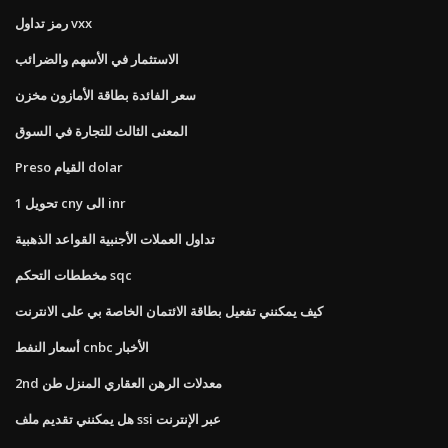
رمز تداول vxx
الاستثمار في الأسهم والضرائب
سعر الفائدة بطاقة الأمازون مخزن
المعنى الثالث للتجارة في السوق
Preso القيام dolar
تحويل 1 cny الى inr
تداول العملات الأجنبية القواعد الذهبية
مخططات التحكم sqc
كيف يمكنني تفعيل بطاقة الائتمان الخاصة بي على الانترنت
أسعار النفط cnbc الأخبار
2nd معدلات الرهن العقاري المنزل طن
هل يمكنني تقديم ملف ssi عبر الإنترنت