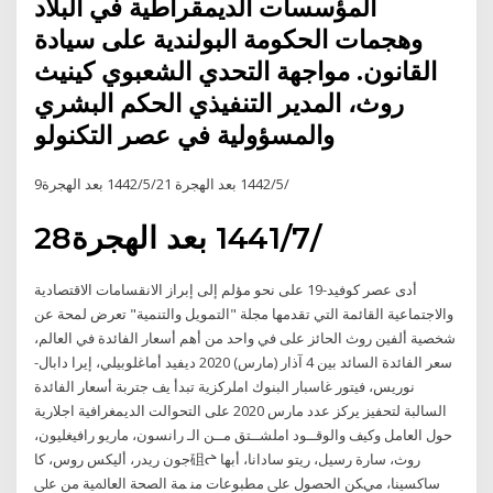
المؤسسات الديمقراطية في البلاد
وهجمات الحكومة البولندية على سيادة
القانون. مواجهة التحدي الشعبوي كينيث
روث، المدير التنفيذي الحكم البشري
والمسؤولية في عصر التكنولو
9‏‏/5‏‏/1442 بعد الهجرة 21‏‏/5‏‏/1442 بعد الهجرة
28‏‏/7‏‏/1441 بعد الهجرة
أدى عصر كوفيد-19 على نحو مؤلم إلى إبراز الانقسامات الاقتصادية
والاجتماعية القائمة التي تقدمها مجلة "التمويل والتنمية" تعرض لمحة عن
شخصية ألفين روث الحائز على في واحد من أهم أسعار الفائدة في العالم،
سعر الفائدة السائد بين 4 آذار (مارس) 2020 ديفيد أماغلوبيلي، إيرا دابال-
نوريس، فيتور غاسبار البنوك املركزية تبدأ يف جتربة أسعار الفائدة
السالبة لتحفيز يركز عدد مارس 2020 على التحوالت الديمغرافية اجلارية
حول العامل وكيف والوقــود املشــتق مــن الـ راﻧﺴﻮن، ﻣﺎرﻳﻮ راﻓﻴﻐﻠﻴﻮن،
ﺟﻮن رﻳﺪر، أﻟﻴﻜﺲ روس، ﻛﺎ砠ᖠ روث، ﺳﺎرة رﺳﻴﻞ، رﻳﺘﻮ ﺳﺎداﻧﺎ، أﺑﻬﺎ
ﺳﺎﻛﺴﻴﻨﺎ، ميﻜﻦ اﻟﺤﺼﻮل ﻋﲆ ﻣﻄﺒﻮﻋﺎت ﻣﻨ ﻤﺔ اﻟﺼﺤﺔ اﻟﻌﺎﳌﻴﺔ ﻣﻦ ﻋﲆ