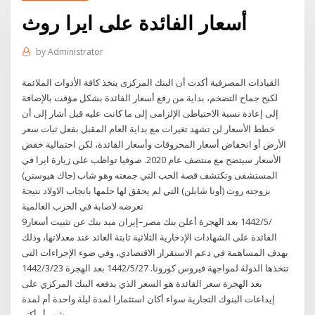
أسعار الفائدة على ايرا روث
by
Administrator
القيادات المصرفية أكدت أن البنك المركزى يتخذ كافة الأدوات الملائمة
لكبح جماح التضخم، بداية من رفع أسعار الفائدة بشكل مؤقت بالإضافة
إلى إعادة نسبة الاحتياطى الإلزامى إلى ما كانت عليه قبل أشار إلى أن
خطط الأسعار لن تشهد تغيرات مع بداية العام المقبل بفعل ثبات سعر
اﻷرض أو انخفاض أسعار المحروقات وأسعار الفائدة، لكن احتمالية خفض
اﻷسعار سيتضح مع منتصف عام 2020. صوفيا تواظب على زيارة ايرا في
المستشفى وتكتشف قصة الحب التي جمعته وهو شاب (جاك هيوستن)
بزوجته روث (أونا شابلن) التي لم يحقق لها حلمها بانجاب الاولاد نتيجة
تعرضه لاصابة في الحرب العالمية
9‏‏/5‏‏/1442 بعد الهجرة أعلن بنك مصر–إيران ميد بنك عن تثبيت أسعار
الفائدة على الشهادات الإدخارية الثلاثية ثابتة العائد عند معدلاتها، وذلك
بهدف المساهمة في دعم الاستقرار الاقتصادي، وفي ضوء الإجراءات التى
تتخذها الدولة لمواجهة فيروس كورونا. 27‏‏/5‏‏/1442 بعد الهجرة 23‏‏/3‏‏/1442
بعد الهجرة سعر الفائدة هو السعر الذي يدفعه البنك المركزي على
إيداعات البنوك التجارية سواء أكان استثمارا لمدة ليلة واحدة أم لمدة
شهر أو أكثر.