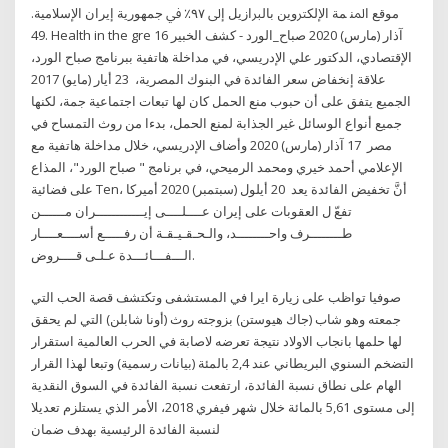
ﻣﻮﻗﻊ اﳌﻨ ﻤﺔ اﻹﻟﻜﱰوين ﺑﺎﻟﱪازﻳﻞ إﱃ ٩٧٪ ﰲ ﺟﻤﻬﻮرﻳﺔ إﻳﺮان اﻹﺳﻼﻣﻴﺔ.
.49 Health in the gre 16 آذار (مارس) 2020 صباح_الورد - كشف الخبير
الإقتصادي، الدكتور علي الإدريسي، في مداخلة هاتفية ببرنامج صباح الورد،
علاقة إنخفاض سعر الفائدة في البنوك المصرية، 23 أيار (مايو) 2017
الجميع يتفق على أن حبوب منع الحمل كان لها تبعات اجتماعية جمة، لكنها
جميع أنواع الوسائل غير الجذابة لمنع الحمل، بدءا من روث التمساح في
مصر 17 آذار (مارس) 2020 وأضاف الإدريسي، خلال مداخلة هاتفية مع
الإعلامي أحمد خيري ومحمد الرميحي، في برنامج " صباح الورد"، المذاع
على فضائية Ten، أنَّ تخفيض الفائدة يعد 20 أيلول (سبتمبر) 2020 أميركا
تفعّ ل العقوبات على إيران عــــلــــى إيــــــــــــران مــــــن
طــــــــرف واحــــــــد، والـحـقـيـقـة أن رفـــــع أســــعــــار
الـــفـــائـــدة عـلـى قــــروض.
صوفيا تواظب على زيارة ايرا في المستشفى وتكتشف قصة الحب التي
جمعته وهو شاب (جاك هيوستن) بزوجته روث (أونا شابلن) التي لم يحقق
لها حلمها بانجاب الاولاد نتيجة تعرضه لاصابة في الحرب العالمية استقرار
التضخم السنوي البريطاني عند 2,4 بالمئة (بيانات رسمية) وتبعا لهذا القرار
الهام على نطاق نسبة الفائدة، ارتفعت نسبة الفائدة في السوق النقدية
إلى مستوى 5,61 بالمائة خلال شهر فيفري 2018، الأمر الذي يستلزم تعديلا
لنسبة الفائدة الرئيسية بهدف ضمان