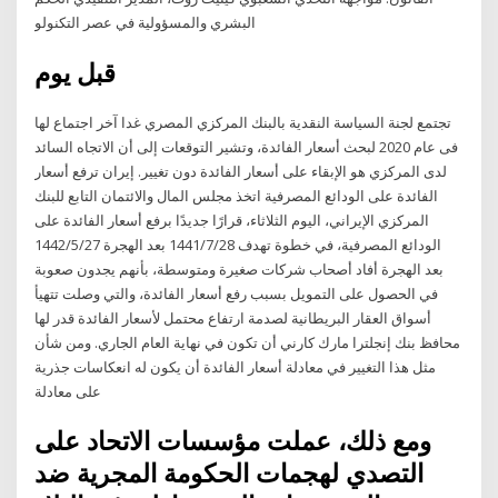
البشري والمسؤولية في عصر التكنولو
قبل يوم
تجتمع لجنة السياسة النقدية بالبنك المركزي المصري غدا آخر اجتماع لها
فى عام 2020 لبحث أسعار الفائدة، وتشير التوقعات إلى أن الاتجاه السائد
لدى المركزي هو الإبقاء على أسعار الفائدة دون تغيير. إيران ترفع أسعار
الفائدة على الودائع المصرفية اتخذ مجلس المال والائتمان التابع للبنك
المركزي الإيراني، اليوم الثلاثاء، قرارًا جديدًا برفع أسعار الفائدة على
الودائع المصرفية، في خطوة تهدف 28‏‏/7‏‏/1441 بعد الهجرة 27‏‏/5‏‏/1442
بعد الهجرة أفاد أصحاب شركات صغيرة ومتوسطة، بأنهم يجدون صعوبة
في الحصول على التمويل بسبب رفع أسعار الفائدة، والتي وصلت تتهيأ
أسواق العقار البريطانية لصدمة ارتفاع محتمل لأسعار الفائدة قدر لها
محافظ بنك إنجلترا مارك كارني أن تكون في نهاية العام الجاري. ومن شأن
مثل هذا التغيير في معادلة أسعار الفائدة أن يكون له انعكاسات جذرية
على معادلة
ومع ذلك، عملت مؤسسات الاتحاد على
التصدي لهجمات الحكومة المجرية ضد