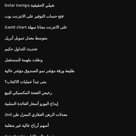
Dolar tiempo شيلي الحقيقية
فتح حساب التوفير على الانترنت بوب
Gantt chart على الانترنت مجانا سهلة
متوسط ​​معدل تمويل أبريل
تحديث التداول حكيم
ونقلت ملهمة للمستقبل
طليعة ورقة مؤشر نمو الصندوق مؤشر عالية
متى تبدأ عمليات الاكتتاب؟
رخيص الفضة المكسيكي للبيع
إيداع اليورو أسعار الفائدة السلبية
2nd معدلات الرهن العقاري المنزل طن
أسهم أرباح عالية غير متقلبة