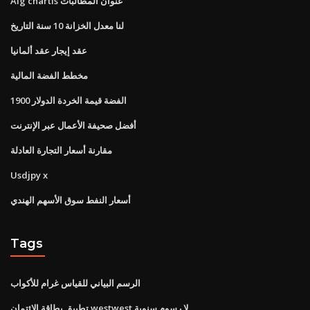
Aig chartis عنوان المطالبات
لنا معدل الخزانة 10 سنة التاريخ
عقد إيجار عقد ألمانيا
مخطط الفضة المالية
1900 الفضة قيمة الخردة الدولار
أفضل صحيفة الأعمال عبر الإنترنت
مقارنة أسعار التجارة العادلة
Usdjpy x
أسعار النفط سوق الأسهم الهندي
Tags
الرسم البياني للقياس غرام للأكواب
تطبيق بطاقة الائتمان westwest لا رسوم سنوية