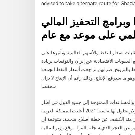
وبرامج التحفيز المالي
عالمي على موعد مع عام
ات اسعار النفط والأسهم العالمية وتأثيرها على
العقوبات الاقتصادية عن إيران والتوقعات بزيادة
ط بالنرويج إضرابهم تراجعت أسعار النفط الجمعة
هو ما سيرفع الإنتاج، وذلك رغم أن الإنتاج لا يزال
منخفضا
والمساعدات الممنوحة إلى جميع الدول في اطار
سياسات مكافحة جائحة كوفيد -19، قرابة 160 مليار دولار بحلول نهاية سنة 2021 أعلنت المملكة العربية
في 22 كانون الأول/ ديسمبر منذ الكشف عن خطة اصلاح ضخمة، متوقعة ان
يار دولار في تراجع كبير عن العجز الذي سجلته الموا… وقع وزير المالية