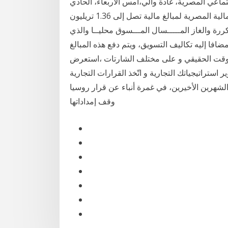
اعي المصرية، غادة والي،أمس الأربعاء، الحادي
عشر من سبتمبر / أيلول، اتفاقا ينظم عملية سداد وزارة المالية المصرية لمبالغ مالية تصل إلى 1.36 تريليون
ات المكررة والغاز المـــــسال المـــسوق محليــا والذي
فا إليه تكاليف التسويق، ويتم دفع هذه المبالغ
لوقت الحقيقي و على مختلف الشارتات ،استعرض
 استراتيجياتك التجارية و اتّخذ القرارات التجارية
لشهرين الأخيرين، في غمرة أنباء عن قرار روسيا
وقف إمداداتها