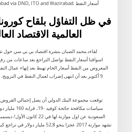
advised to take alternate route for Ghaziabad via DND, ITO and Wazirabad. أسعار النفط
في ظل التفاؤل بلقاح كورونا 
العالمية الاقتصاد ال
لقاءد.محمد الصبان بنشرة اقتصاد بي بي سي حول تقلب
اسواقنا أسعار النفط تواصل التراجع بعد ساعات من رفع 
المعروض من النفط أسعار الخام تهبط بعد إنهاء عمال النف
9 أكتوبر بعد أن انتهى إضراب لعمال النفط في النرويج، و
توقعت مجموعة البنك الدولي أن يصل إجمالي القروض 
السعودية عن اول موازنة لها 
تشهد موازنة 2017 عجزا بنحو 52,8 مل