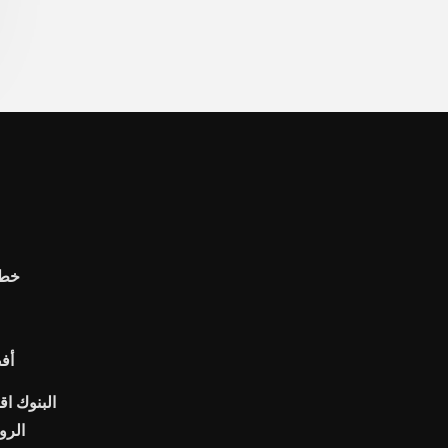
خط 
أف
البنوك اق
الرو