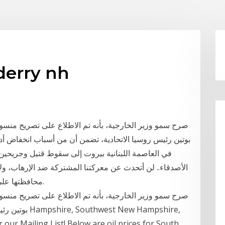
أسعار النفط h
صرح سمو وزير الخارجية، بأنه تم الاطلاع على تصريح منسوب
بوتين رئيس روسيا الاتحادية، تضمن أن من أسباب انخفاض أد
في العاصمة اللبنانية بيروت إلى سقوط قتيل وجريحين آ
الأصدقاء.. لن أتحدث عن معركتنا المشتركة ضد الإرهاب، ولا
محافظتها على منبر الحرمين الشريفين من الخطاب المتطرف.
صرح سمو وزير الخارجية، بأنه تم الاطلاع على تصريح منسوب
بوتين رئيس روس
ur Mailing List! Below are oil prices for South