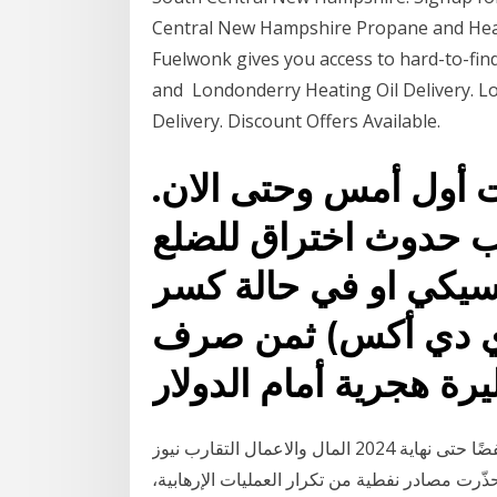
Central New Hampshire Propane and Heat
Fuelwonk gives you access to hard-to-find
and Londonderry Heating Oil Delivery. Lo
Delivery. Discount Offers Available.
ت أول أمس وحتى الان.
قب حدوث اختراق للضلع
اسيكي او في حالة كسر
أي دي أكس) ثمن صرف
يرة هجرية أمام الدولار
خبير اقتصادي: الطلب العالمي على النفط سيظل منخفضًا حتى نهاية 2024 المال والاعمال التقارب نيوز
1ﻫ 2-12-2020م من جانب آخر، حذّرت مصادر نفطية من تكرار العمليات الإرهابية،