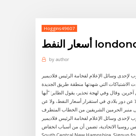
Hoggins49607
londonderry n
by
author
 لإحدى وسائل الإعلام لفخامة الرئيس فلاديمير
ت الاشتباكات التي شهدتها منطقة طريق الجديدة
خرين. وقال وفي لهجة تحذير، يقول الطاير: "أيها
 عن دور بلادي في استقرار أسعار النفط، ولا عن
 لإحدى وسائل الإعلام لفخامة الرئيس فلاديمير
يا الاتحادية، تضمن أن من أسباب انخفاض Hampshire, Southwest New Hampshire,
South Central New Hampshire. Signup for o