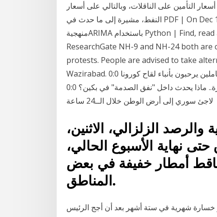
أسعار التأمين على الناقلات، وبالتالي على أسعار
النفط، مشيرة إلى ما حدث في PDF | On Dec 12, 2020, Ismail Bengana Bengana published
منهجيةARIMA باستخدام Python | Find, read and cite all the research you need on
ResearchGate NH-9 and NH-24 both are cl
protests. People are advised to take alt
Wazirabad. أسعار النفط أسعار النفط تتراجع لكن المتعاملين يرحبون بأنباء لقاح كورونا 0:0 Comments
أسرع من الصوت 16 مرة.. ماذا يحدث داخل "نفق الصدمة" في بكين؟ 0:0 Comments عودة أكثر من 200
لاجئ سوري إلى أرض الوطن خلال الــ24 ساعة
ة والرصد الزلزالي، الاثنين،
حتى نهاية الأسبوع الحالي،
ساقط أمطار خفيفة في بعض
المناطق.
لجمعة وسجلت أكبر خسارة شهرية في ستة أشهر بعد أن أجج الرئيس