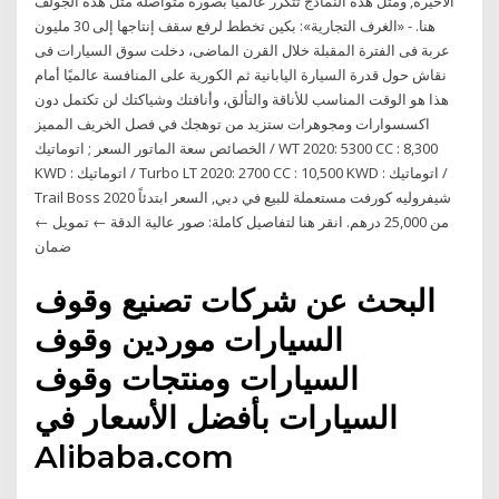
الأخيرة, ومثل هذه النماذج تتكرر عالمياً بصورة متواصلة مثل هذه الجولف
هنا. - «الغرف التجارية»: بكين تخطط لرفع سقف إنتاجها إلى 30 مليون
عربة فى الفترة المقبلة خلال القرن الماضى، دخلت سوق السيارات فى
نقاش حول قدرة السيارة اليابانية ثم الكورية على المنافسة عالميًا أمام
هذا هو الوقت المناسب للأناقة والتألق، وأنافتك وشياكتك لن تكتمل دون
اكسسوارات ومجوهرات ستزيد من توهجك في فصل الخريف المميز
الخصائص سعة الماتور السعر ; اتوماتيك / WT 2020: 5300 CC : 8,300
KWD : اتوماتيك / Turbo LT 2020: 2700 CC : 10,500 KWD : اتوماتيك /
Trail Boss 2020 شيفروليه كورفت مستعملة للبيع في دبي, السعر ابتدئاً
من 25,000 درهم. انقر هنا لتفاصيل كاملة: صور عالية الدقة ← تمويل ←
ضمان
البحث عن شركات تصنيع وقوف
السيارات موردين وقوف
السيارات ومنتجات وقوف
السيارات بأفضل الأسعار في
Alibaba.com