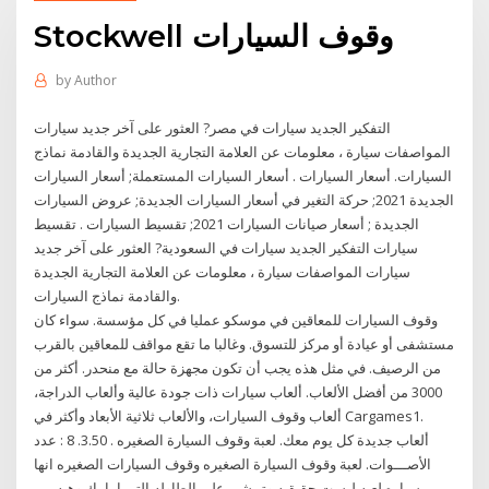
Stockwell وقوف السيارات
by
Author
التفكير الجديد سيارات في مصر? العثور على آخر جديد سيارات
المواصفات سيارة ، معلومات عن العلامة التجارية الجديدة والقادمة نماذج
السيارات. أسعار السيارات . أسعار السيارات المستعملة; أسعار السيارات
الجديدة 2021; حركة التغير في أسعار السيارات الجديدة; عروض السيارات
الجديدة ; أسعار صيانات السيارات 2021; تقسيط السيارات . تقسيط
سيارات التفكير الجديد سيارات في السعودية? العثور على آخر جديد
سيارات المواصفات سيارة ، معلومات عن العلامة التجارية الجديدة
والقادمة نماذج السيارات.
وقوف السيارات للمعاقين في موسكو عمليا في كل مؤسسة. سواء كان
مستشفى أو عيادة أو مركز للتسوق. وغالبا ما تقع مواقف للمعاقين بالقرب
من الرصيف. في مثل هذه يجب أن تكون مجهزة حالة مع منحدر. أكثر من
3000 من أفضل الألعاب. ألعاب سيارات ذات جودة عالية وألعاب الدراجة،
ألعاب وقوف السيارات، والألعاب ثلاثية الأبعاد وأكثر في Cargames1.
ألعاب جديدة كل يوم معك. لعبة وقوف السيارة الصغيره . 3.50. 8 : عدد
الأصـــوات. لعبة وقوف السيارة الصغيره وقوف السيارات الصغيره انها
سياره لعبه ليست حقيقيه وتمشى على الطاوله التى امامك وهيه من