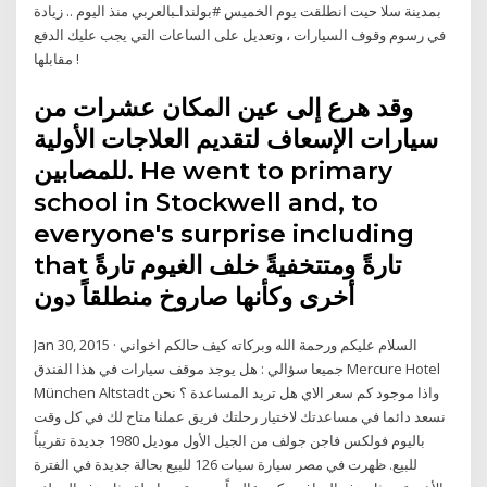
بمدينة سلا حيت انطلقت يوم الخميس #بولنداـبالعربي منذ اليوم .. زيادة
في رسوم وقوف السيارات ، وتعديل على الساعات التي يجب عليك الدفع
مقابلها !
وقد هرع إلى عين المكان عشرات من
سيارات الإسعاف لتقديم العلاجات الأولية
للمصابين. He went to primary
school in Stockwell and, to
everyone's surprise including
that تارةً ومتتخفيةً خلف الغيوم تارةً
أخرى وكأنها صاروخ منطلقاً دون
Jan 30, 2015 · السلام عليكم ورحمة الله وبركاته كيف حالكم اخواني
جميعا سؤالي : هل يوجد موقف سيارات في هذا الفندق Mercure Hotel
München Altstadt واذا موجود كم سعر الاي هل تريد المساعدة ؟ نحن
نسعد دائما في مساعدتك لاختيار رحلتك فريق عملنا متاح لك في كل وقت
باليوم فولكس فاجن جولف من الجيل الأول موديل 1980 جديدة تقريباً
للبيع. ظهرت في مصر سيارة سيات 126 للبيع بحالة جديدة في الفترة