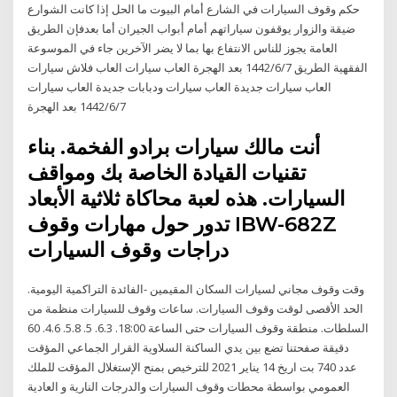
حكم وقوف السيارات في الشارع أمام البيوت ما الحل إذا كانت الشوارع
ضيقة والزوار يوقفون سياراتهم أمام أبواب الجيران أما بعدفإن الطريق
العامة يجوز للناس الانتفاع بها بما لا يضر الآخرين جاء في الموسوعة
الفقهية الطريق 7‏‏/6‏‏/1442 بعد الهجرة العاب سيارات العاب فلاش سيارات
العاب سيارات جديدة العاب سيارات ودبابات جديدة العاب سيارات
7‏‏/6‏‏/1442 بعد الهجرة
أنت مالك سيارات برادو الفخمة. بناء
تقنيات القيادة الخاصة بك ومواقف
السيارات. هذه لعبة محاكاة ثلاثية الأبعاد
تدور حول مهارات وقوف IBW-682Z
دراجات وقوف السيارات
وقت وقوف مجاني لسيارات السكان المقيمين -الفائدة التراكمية اليومية.
الحد الأقصى لوقت وقوف السيارات. ساعات وقوف للسيارات منظمة من
السلطات. منطقة وقوف السيارات حتى الساعة 18:00. 6.3. 5. 5.8. 4.6. 60
دقيقة صفحتنا تضع بين يدي الساكنة السلاوية القرار الجماعي المؤقت
عدد 740 بت اريخ 14 يناير 2021 للترخيص بمنح الإستغلال المؤقت للملك
العمومي بواسطة محطات وقوف السيارات والدرجات النارية و العادية