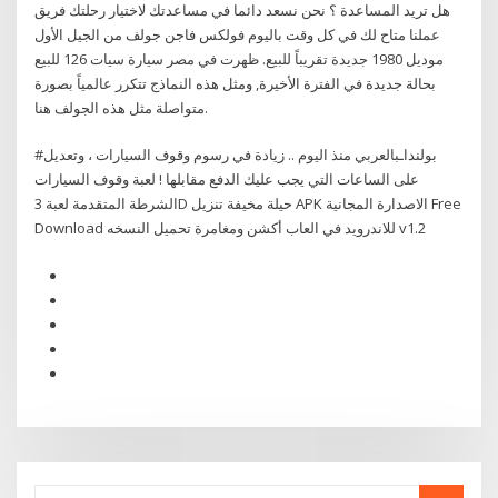
هل تريد المساعدة ؟ نحن نسعد دائما في مساعدتك لاختيار رحلتك فريق
عملنا متاح لك في كل وقت باليوم فولكس فاجن جولف من الجيل الأول
موديل 1980 جديدة تقريباً للبيع. ظهرت في مصر سيارة سيات 126 للبيع
بحالة جديدة في الفترة الأخيرة, ومثل هذه النماذج تتكرر عالمياً بصورة
متواصلة مثل هذه الجولف هنا.
#بولنداـبالعربي منذ اليوم .. زيادة في رسوم وقوف السيارات ، وتعديل
على الساعات التي يجب عليك الدفع مقابلها ! لعبة وقوف السيارات
الشرطة المتقدمة لعبة 3D حيلة مخيفة تنزيل APK الاصدارة المجانية Free
Download للاندرويد في العاب أكشن ومغامرة تحميل النسخه v1.2